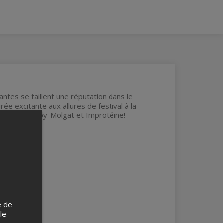
ntes se taillent une réputation dans le
ée excitante aux allures de festival à la
n, Evelyne Roy-Molgat et Improtéine!
e de
 le