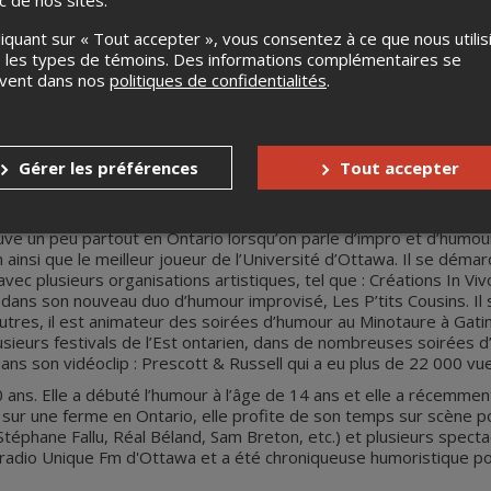
ic de nos sites.
liquant sur « Tout accepter », vous consentez à ce que nous utilis
 les types de témoins. Des informations complémentaires se
uvent dans nos
politiques de confidentialités
.
 Jonathan Dion
Gérer les préférences
Tout accepter
 qui œuvre activement dans le domaine de l’humour et de l’improvi
 ontarien, il développe rapidement un intérêt pour les arts et la sc
uve un peu partout en Ontario lorsqu’on parle d’impro et d’humour
 ainsi que le meilleur joueur de l’Université d’Ottawa. Il se démar
vec plusieurs organisations artistiques, tel que : Créations In Vi
dans son nouveau duo d’humour improvisé, Les P’tits Cousins. Il 
autres, il est animateur des soirées d’humour au Minotaure à Gatin
usieurs festivals de l’Est ontarien, dans de nombreuses soirées d
ans son vidéoclip : Prescott & Russell qui a eu plus de 22 000 vu
ns. Elle a débuté l’humour à l’âge de 14 ans et elle a récemment
ur une ferme en Ontario, elle profite de son temps sur scène pour
éphane Fallu, Réal Béland, Sam Breton, etc.) et plusieurs spectacle
 radio Unique Fm d'Ottawa et a été chroniqueuse humoristique po