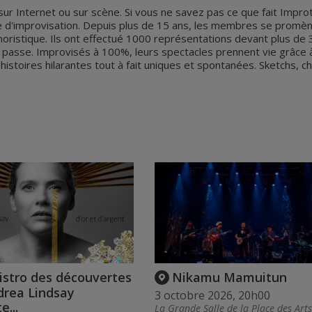
sur Internet ou sur scène. Si vous ne savez pas ce que fait Impro
pe d'improvisation. Depuis plus de 15 ans, les membres se promèn
umoristique. Ils ont effectué 1000 représentations devant plus de 
passe. Improvisés à 100%, leurs spectacles prennent vie grâce à u
stoires hilarantes tout à fait uniques et spontanées. Sketchs, cha
istro des découvertes
Nikamu Mamuitun
drea Lindsay
3 octobre 2026, 20h00
e...
La Grande Salle de la Place des Art