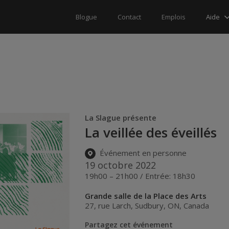
Aide
Blogue
Contact
Emplois
La Slague présente
La veillée des éveillés
Événement en personne
19 octobre 2022
19h00 – 21h00 / Entrée: 18h30
Grande salle de la Place des Arts
27, rue Larch
,
Sudbury
,
ON
,
Canada
Partagez cet événement