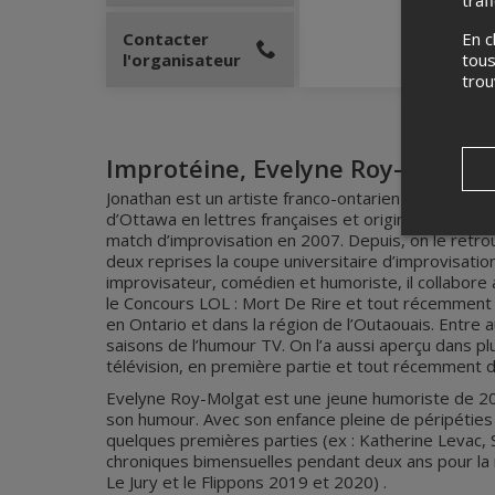
traf
Contacter
En c
l'organisateur
tous
tro
Improtéine, Evelyne Roy-Molgat,
Jonathan est un artiste franco-ontarien polyvalent
d’Ottawa en lettres françaises et originaire de l’est
match d’improvisation en 2007. Depuis, on le retro
deux reprises la coupe universitaire d’improvisation
improvisateur, comédien et humoriste, il collabore a
le Concours LOL : Mort De Rire et tout récemment 
en Ontario et dans la région de l’Outaouais. Entre 
saisons de l’humour TV. On l’a aussi aperçu dans pl
télévision, en première partie et tout récemment d
Evelyne Roy-Molgat est une jeune humoriste de 20 a
son humour. Avec son enfance pleine de péripéties s
quelques premières parties (ex : Katherine Levac, St
chroniques bimensuelles pendant deux ans pour la
Le Jury et le Flippons 2019 et 2020) .