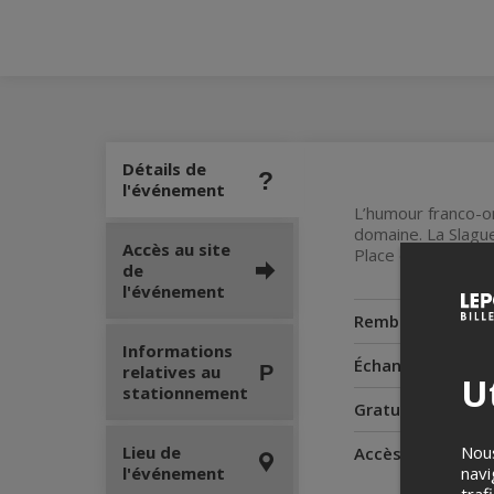
Détails de
l'événement
L’humour franco-on
domaine. La Slague
Accès au site
Place des Arts. U
de
l'événement
Remboursement
Informations
Échanges
relatives au
Ut
stationnement
Gratuité pour le
Lieu de
Nous
Accès pour perso
l'événement
navi