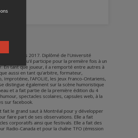
ions
sation depuis 2017. Diplômé de l’Université
ène, alors qu’il participe pour la première fois à un
. En tant que joueur, il a remporté entre autres à
que aussi en tant qu’arbitre, formateur,
vo, Improtéine, l’AFOLIE, les Jeux Franco-Ontariens,
se distingue également sur la scène humoristique
eau et a fait partie de la première édition du 4
’humour, spectacles scolaires, capsules web, à la
es sur facebook.
 fait le grand saut à Montréal pour y développer
 faire part de ses observations. Elle a fait
s corporatifs ainsi que festivals. Elle a fait des
ur Radio-Canada et pour la chaîne TFO (émission