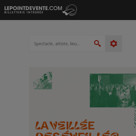
Passer
au
contenu
Spectacle,
artiste,
Rechercher
lieu...