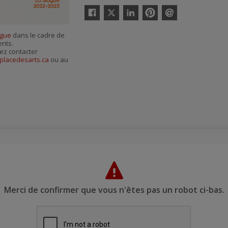
Twitter
Facebook
Linkedin
Pinterest
Envoyer
par
ague
dans le cadre de
courriel
ents.
ez contacter
aplacedesarts.ca
ou au
Merci de confirmer que vous n'êtes pas un robot ci-bas.