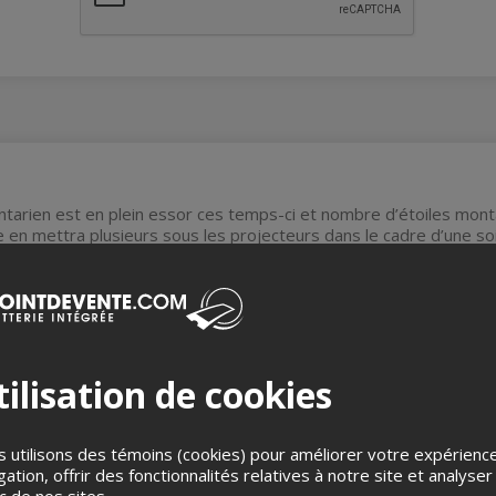
tarien est en plein essor ces temps-ci et nombre d’étoiles monta
 en mettra plusieurs sous les projecteurs dans le cadre d’une soir
ne belle brochette d’humoristes y prendra part dont Jonathan Dio
s
Jusqu'à 7 jours avant l'événement
Jusqu'à 7 jours avant l'événement
ilisation de cookies
s enfants
Aucune gratuité
 utilisons des témoins (cookies) pour améliorer votre expérienc
nnes à mobilité réduite
Oui
gation, offrir des fonctionnalités relatives à notre site et analyser