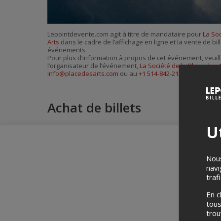
Lepointdevente.com agit à titre de mandataire pour
La Soc
Arts
dans le cadre de l’affichage en ligne et la vente de bil
événements.
Pour plus d’information à propos de cet événement, veuill
l’organisateur de l’événement,
La Société de la Place des 
info@placedesarts.com
ou au
+1 514-842-2112
.
Achat de billets
Ut
Nous
navi
traf
En c
tous
tro