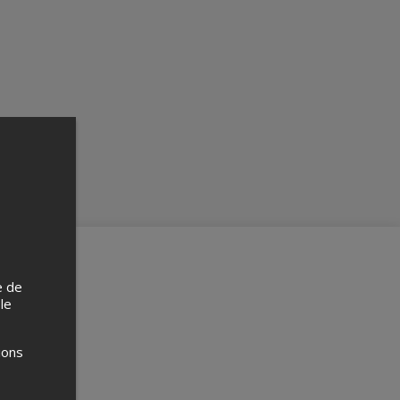
e de
 le
ions