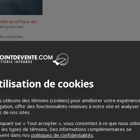
par
courriel
iété de la Place des
lets pour ses
ez contacter
Arts
, à
ilisation de cookies
 utilisons des témoins (cookies) pour améliorer votre expérienc
gation, offrir des fonctionnalités relatives à notre site et analyser
Merci de confirmer que vous n'êtes pas un robot ci-bas.
ic de nos sites.
liquant sur « Tout accepter », vous consentez à ce que nous utilis
 les types de témoins. Des informations complémentaires se
uvent dans nos
politiques de confidentialités
.