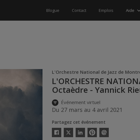
Aide
Blogue
Contact
Emplois
L'Orchestre National de Jazz de Montr
L'ORCHESTRE NATIONA
Octaèdre - Yannick Ri
Événement virtuel
Du 27 mars au 4 avril 2021
Partagez cet événement
Twitter
Facebook
Linkedin
Pinterest
Envoyer