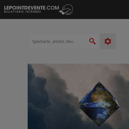
Passer
au
contenu
Spectacle,
artiste,
Rechercher
lieu...