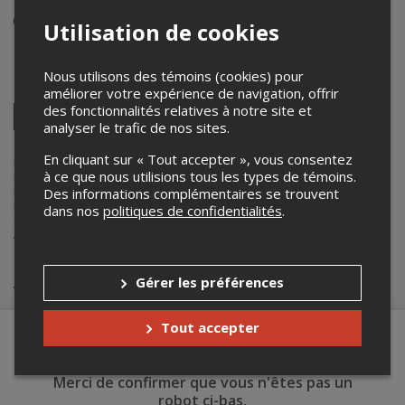
Événement virtuel
Utilisation de cookies
Du 12 au 26 février 2021
Nous utilisons des témoins (cookies) pour
Partagez cet événement
améliorer votre expérience de navigation, offrir
des fonctionnalités relatives à notre site et
Twitter
analyser le trafic de nos sites.
Facebook
Linkedin
Pinterest
Envoyer
par
En cliquant sur « Tout accepter », vous consentez
courriel
Lepointdevente.com agit à titre de mandataire pour
La Société de la
à ce que nous utilisions tous les types de témoins.
Place des Arts
dans le cadre de l’affichage en ligne et la vente de
billets pour ses événements.
Des informations complémentaires se trouvent
Pour plus d’information à propos de cet événement, veuillez
dans nos
politiques de confidentialités
.
contacter l’organisateur de l’événement,
La Société de la Place des
Arts
, à
info@placedesarts.com
ou au
+1 514-842-2112
.
Achat de billets
Gérer les préférences
Tout accepter
Merci de confirmer que vous n'êtes pas un
robot ci-bas.