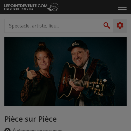
Passer
Cliq
au
pou
contenu
ouvr
Spectacle,
le
artiste,
Recher
men
lieu...
Pièce sur Pièce
Événement en personne