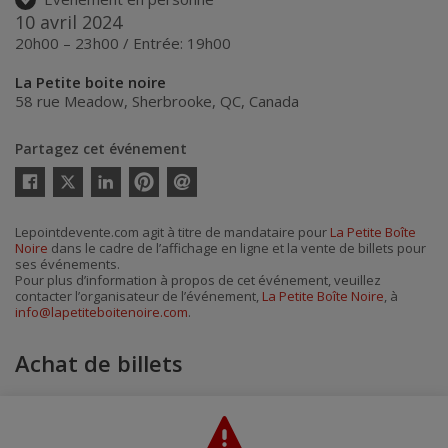
10 avril 2024
20h00 – 23h00 / Entrée: 19h00
La Petite boite noire
58 rue Meadow
,
Sherbrooke
,
QC
,
Canada
Partagez cet événement
Twitter
Facebook
Linkedin
Pinterest
Envoyer
par
courriel
Lepointdevente.com agit à titre de mandataire pour
La Petite Boîte
Noire
dans le cadre de l’affichage en ligne et la vente de billets pour
ses événements.
Pour plus d’information à propos de cet événement, veuillez
contacter l’organisateur de l’événement,
La Petite Boîte Noire
, à
info@lapetiteboitenoire.com
.
Achat de billets