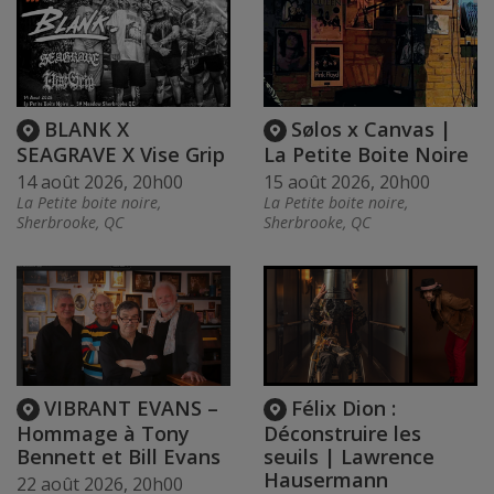
BLANK X
Sølos x Canvas |
SEAGRAVE X Vise Grip
La Petite Boite Noire
14 août 2026, 20h00
15 août 2026, 20h00
La Petite boite noire,
La Petite boite noire,
Sherbrooke, QC
Sherbrooke, QC
VIBRANT EVANS –
Félix Dion :
Hommage à Tony
Déconstruire les
Bennett et Bill Evans
seuils | Lawrence
Hausermann
22 août 2026, 20h00