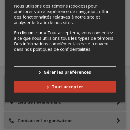
Nous utilisons des témoins (cookies) pour
améliorer votre expérience de navigation, offrir
des fonctionnalités relatives à notre site et
analyser le trafic de nos sites.
Merci de confirmer que vous n'êtes pas un
robot ci-bas.
En cliquant sur « Tout accepter », vous consentez
à ce que nous utilisions tous les types de témoins.
Des informations complémentaires se trouvent
dans nos
politiques de confidentialités
.
Gérer les préférences
Détails de l'événement
Tout accepter
Lieu de l'événement
Contacter l'organisateur