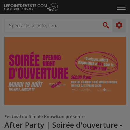
Passer
Cliq
au
pou
contenu
ouvr
Spectacle,
le
artiste,
Recher
men
lieu...
Festival du film de Knowlton présente
After Party | Soirée d'ouverture -