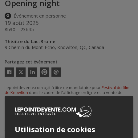
Opening night
Événement en personne
19 août 2025
8h30 – 23h45
Théâtre du Lac-Brome
9 Chemin du Mont-Écho
,
Knowlton
,
QC
,
Canada
Partagez cet événement
Twitter
Facebook
Linkedin
Pinterest
Envoyer
par
courriel
Lepointdevente.com agit à titre de mandataire pour
Festival du film
de Knowlton
dans le cadre de l’affichage en ligne et la vente de
billets pour ses événements.
Pour plus d’information à propos de cet événement, veuillez
contacter l’organisateur de l’événement,
Festival du film de
Knowlton
, à
coordination@ffkff.ca
.
Achat de billets
Utilisation de cookies