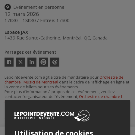
Événement en personne
12 mars 2026
17h30 – 18h30 / Entrée: 17h00
Espace JAX
1439 Rue Sainte-Catherine
,
Montréal
,
QC
,
Canada
Partagez cet événement
Twitter
Facebook
Linkedin
Pinterest
Envoyer
par
courriel
Lepointdevente.com agit à titre de mandataire pour
Orchestre de
chambre I Musici de Montréal
dans le cadre de l’affichage en ligne et
la vente de billets pour ses événements.
Pour plus d’information à propos de cet événement, veuillez
contacter l’organisateur de l’événement,
Orchestre de chambre I
Musici de Montréal
, à
info@imusici.com
ou au
+1 514-554-6251
.
Achat de billets
Utilisation de cookies