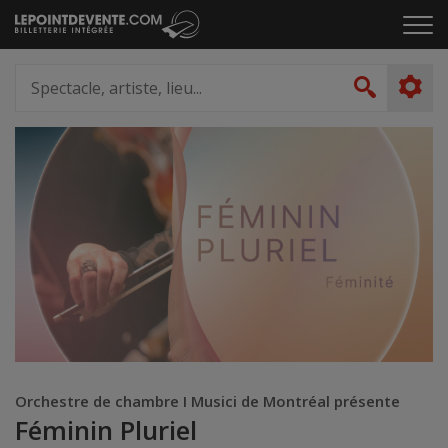
Passer
Cliq
au
pou
contenu
ouvr
Spectacle,
le
artiste,
Recher
men
lieu...
Orchestre de chambre I Musici de Montréal présente
Féminin Pluriel