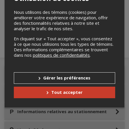
Nous utilisons des témoins (cookies) pour
Merci de confirmer que vous n'êtes pas un
améliorer votre expérience de navigation, offrir
robot ci-bas.
des fonctionnalités relatives à notre site et
analyser le trafic de nos sites.
En cliquant sur « Tout accepter », vous consentez
à ce que nous utilisions tous les types de témoins.
Des informations complémentaires se trouvent
dans nos
politiques de confidentialités
.
Détails de l'événement
Gérer les préférences
Tout accepter
Accès au site de l'événement
Informations relatives au stationnement