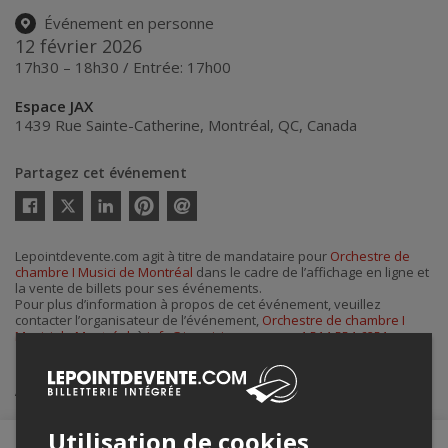
Événement en personne
12 février 2026
17h30 – 18h30 / Entrée: 17h00
Espace JAX
1439 Rue Sainte-Catherine
,
Montréal
,
QC
,
Canada
Partagez cet événement
Twitter
Facebook
Linkedin
Pinterest
Envoyer
par
courriel
Lepointdevente.com agit à titre de mandataire pour
Orchestre de
chambre I Musici de Montréal
dans le cadre de l’affichage en ligne et
la vente de billets pour ses événements.
Pour plus d’information à propos de cet événement, veuillez
contacter l’organisateur de l’événement,
Orchestre de chambre I
Musici de Montréal
, à
info@imusici.com
ou au
+1 514-554-6251
.
Achat de billets
Utilisation de cookies