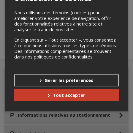
Nous utilisons des témoins (cookies) pour
Merci de confirmer que vous n'êtes pas un
améliorer votre expérience de navigation, offrir
robot ci-bas.
des fonctionnalités relatives à notre site et
analyser le trafic de nos sites.
En cliquant sur « Tout accepter », vous consentez
à ce que nous utilisions tous les types de témoins.
Des informations complémentaires se trouvent
dans nos
politiques de confidentialités
.
Détails de l'événement
Gérer les préférences
Tout accepter
Accès au site de l'événement
Informations relatives au stationnement