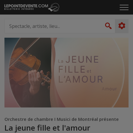
Passer
Cliq
au
pou
contenu
ouvr
Spectacle,
le
artiste,
Recher
men
lieu...
Orchestre de chambre I Musici de Montréal présente
La jeune fille et l'amour