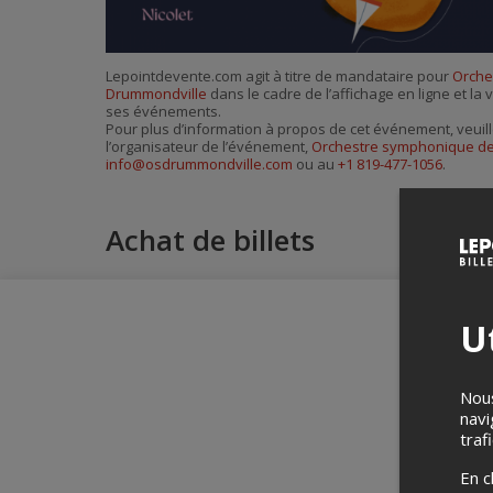
Lepointdevente.com agit à titre de mandataire pour
Orche
Drummondville
dans le cadre de l’affichage en ligne et la 
ses événements.
Pour plus d’information à propos de cet événement, veuill
l’organisateur de l’événement,
Orchestre symphonique d
info@osdrummondville.com
ou au
+1 819-477-1056
.
Achat de billets
Ut
Nous
navi
traf
En c