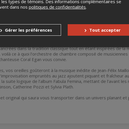
 les types de témoins. Des informations complémentaires se
uvent dans nos
politiques de confidentialités
.
Gérer les préférences
Tout accepter
ncrées dans la tradition classique tout en étant inspirées de la 
voilà ce à quoi l’orchestre de chambre composé de musiciennes 
chanteuse Coral Egan vous convie.
, vos oreilles goûteront à la musique inédite de Jean-Félix Mail
improvisation empruntés au jazz ajoutent piquant et fraîcheur a
t la suite logique de l’album Fabula Femina, mettant de l’avant 
inson, Catherine Pozzi et Sylvia Plath.
et original qui saura vous transporter dans un univers planant et