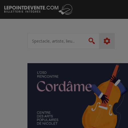
Passer
au
contenu
Spectacle,
artiste,
Rechercher
lieu...