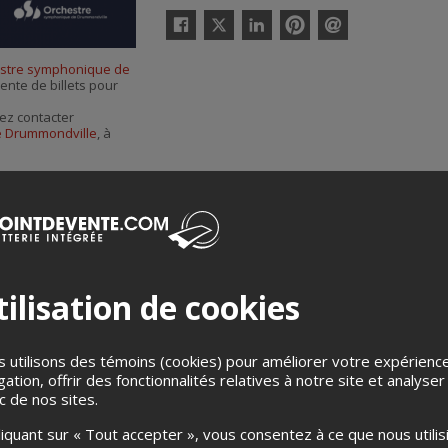
Twitter
Facebook
Linkedin
Pinterest
Envoyer
par
stre symphonique de
courriel
vente de billets pour
ez contacter
e Drummondville
, à
ilisation de cookies
Merci de confirmer que vous n'êtes pas un robot ci-bas.
 utilisons des témoins (cookies) pour améliorer votre expérienc
gation, offrir des fonctionnalités relatives à notre site et analyser
ic de nos sites.
liquant sur « Tout accepter », vous consentez à ce que nous utilis