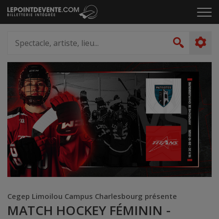
Passer
Cliq
au
pou
contenu
ouvr
Spectacle,
le
artiste,
Recher
men
lieu...
Cegep Limoilou Campus Charlesbourg présente
MATCH HOCKEY FÉMININ -