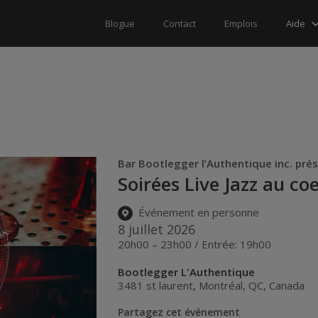
Aide
Blogue
Contact
Emplois
Bar Bootlegger l’Authentique inc. pré
Soirées Live Jazz au c
Événement en personne
8 juillet 2026
20h00 – 23h00 / Entrée: 19h00
Bootlegger L'Authentique
3481 st laurent
,
Montréal
,
QC
,
Canada
Partagez cet événement