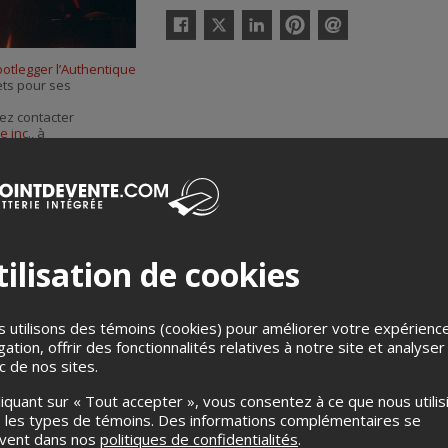
Twitter
Facebook
Linkedin
Pinterest
Envoyer
par
ootlegger l’Authentique
courriel
lets pour ses
ez contacter
e inc.
, à
ilisation de cookies
 utilisons des témoins (cookies) pour améliorer votre expérienc
gation, offrir des fonctionnalités relatives à notre site et analyser
Merci de confirmer que vous n'êtes pas un robot ci-bas.
ic de nos sites.
liquant sur « Tout accepter », vous consentez à ce que nous utilis
 les types de témoins. Des informations complémentaires se
uvent dans nos
politiques de confidentialités
.