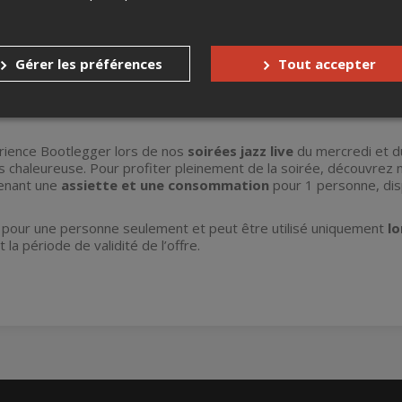
Gérer les préférences
Tout accepter
érience Bootlegger lors de nos
soirées jazz live
du mercredi et du
s chaleureuse. Pour profiter pleinement de la soirée, découvrez 
enant une
assiette et une consommation
pour 1 personne, disp
de pour une personne seulement et peut être utilisé uniquement
lo
t la période de validité de l’offre.