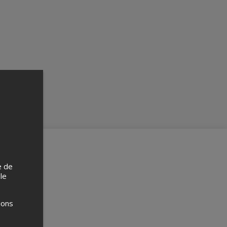
e de
 le
ions