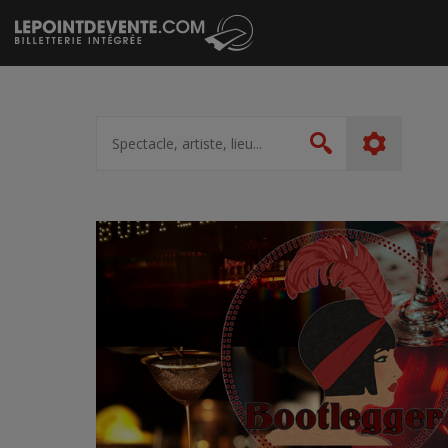
Passer
au
contenu
Spectacle,
artiste,
Rechercher
lieu...