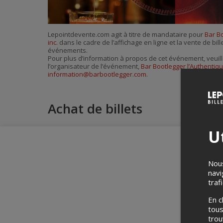
Lepointdevente.com agit à titre de mandataire pour
Bar B
inc.
dans le cadre de l’affichage en ligne et la vente de bil
événements.
Pour plus d’information à propos de cet événement, veuill
l’organisateur de l’événement,
Bar Bootlegger l’Authentiqu
information@barbootlegger.com
.
Achat de billets
Ut
Nous
navi
traf
En c
tous
tro