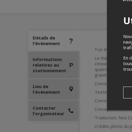
Ut
Nous
Détails de
navi
l'événement
traf
*Un événement pr
En c
Le thème de la nuit
Informations
tous
côtoient à trave
relatives au
tro
quatre mains sur le
stationnement
grand écran suppo
Conception, produc
Lieu de
l'événement
Textes et aide à l
Conception d’éclai
Contacter
Conception techniq
l'organisateur
Traduction: Nick C
Crédits photo du p