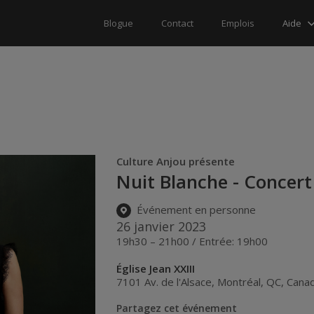
Aide
Blogue
Contact
Emplois
Culture Anjou présente
Nuit Blanche - Concert
Événement en personne
26 janvier 2023
19h30 – 21h00 / Entrée: 19h00
Église Jean XXIII
7101 Av. de l'Alsace
,
Montréal
,
QC
,
Cana
Partagez cet événement