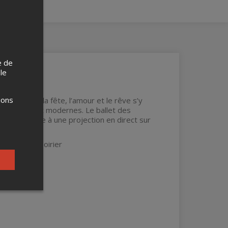
e de
 le
ions
la passion, la fête, l’amour et le rêve s’y
classiques et modernes. Le ballet des
oncert grâce à une projection en direct sur
.
e-Christine Poirier