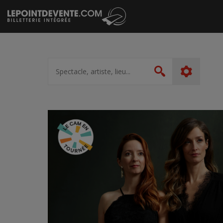
Passer
au
contenu
Spectacle,
artiste,
Rechercher
lieu...