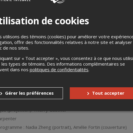
ilisation de cookies
 utilisons des témoins (cookies) pour améliorer votre expérienc
gation, offrir des fonctionnalités relatives à notre site et analyser
ic de nos sites.
ésenté dans le cadre du CAM en tournée*
liquant sur « Tout accepter », vous consentez à ce que nous utilis
 y est exploré dans toutes ses déclinaisons : le doute, l’angoisse, 
 les types de témoins. Des informations complémentaires se
rs des œuvres pour piano à quatre mains de grands compositeurs 
uvent dans nos
politiques de confidentialités
.
 clavier continue d’émerveiller et de surprendre tout au long du c
rtée par la finesse des éclairages conçus par Alexandre Péloquin
tion et interprétation : Duo Fortin-Poirier – Amélie Fortin et Mari
a mise en scène : Jacynthe Riverin
Gérer les préférences
Tout accepter
rages : Alexandre Péloquin
ue (projection): Thierry Gauthier
arpenter
rogramme : Nadia Zheng (portrait), Amélie Fortin (couverture)