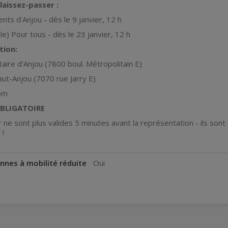
laissez-passer :
nts d'Anjou - dès le 9 janvier, 12 h
e) Pour tous - dès le 23 janvier, 12 h
tion:
ire d'Anjou (7800 boul. Métropolitain E)
ut-Anjou (7070 rue Jarry E)
om
OBLIGATOIRE
 ne sont plus valides 5 minutes avant la représentation - ils sont 
 !
nnes à mobilité réduite
Oui