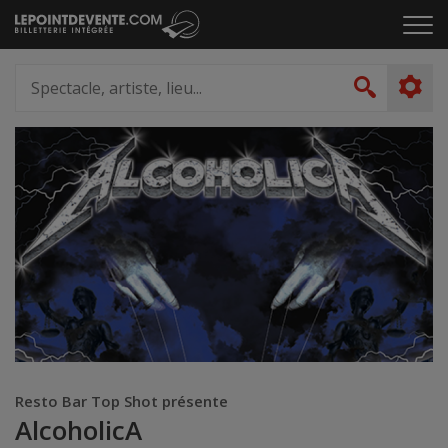
Passer
Cliq
au
pou
contenu
ouvr
Spectacle,
le
artiste,
Recher
men
lieu...
Resto Bar Top Shot présente
AlcoholicA