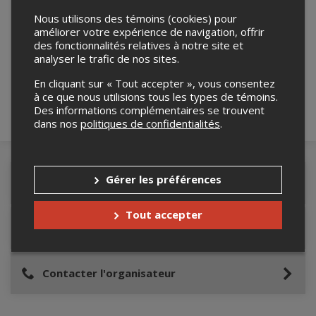
Nous utilisons des témoins (cookies) pour
améliorer votre expérience de navigation, offrir
Merci de confirmer que vous n'êtes pas un
des fonctionnalités relatives à notre site et
robot ci-bas.
analyser le trafic de nos sites.
En cliquant sur « Tout accepter », vous consentez
à ce que nous utilisions tous les types de témoins.
Des informations complémentaires se trouvent
dans nos
politiques de confidentialités
.
Gérer les préférences
Détails de l'événement
Tout accepter
Lieu de l'événement
Contacter l'organisateur