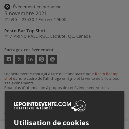
Événement en personne
5 novembre 2021
21h30 – 23h30 / Entrée: 19h00
Resto Bar Top Shot
417 PRINCIPALE RUE
,
Lachute
,
QC
,
Canada
Partagez cet événement
Twitter
Facebook
Linkedin
Pinterest
Envoyer
par
courriel
Lepointdevente.com agit à titre de mandataire pour
Resto Bar top
shot
dans le cadre de l’affichage en ligne et la vente de billets pour
ses événements.
Pour plus d’information à propos de cet événement, veuillez
contacter l’organisateur de l’événement,
Resto Bar top shot
, à
garanitis@gmail.com
.
Achat de billets
Utilisation de cookies