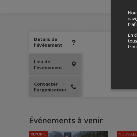
Nous
navi
traf
En c
Détails de
tous
l'événement
tro
Lieu de
l'événement
Contacter
l'organisateur
Événements à venir
REPORTÉ
NOUVELLE