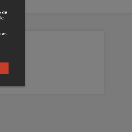
e de
 le
ions