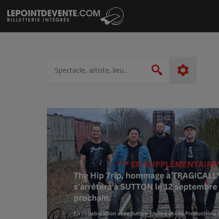
Passer
au
contenu
Spectacle,
artiste,
Rechercher
lieu...