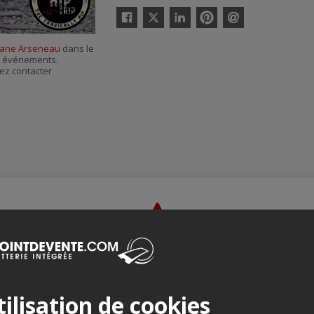
Twitter
Facebook
Linkedin
Pinterest
Envoyer
par
ane Arseneau
dans le
courriel
es événements.
ez contacter
Merci de confirmer que vous n'êtes pas un robot ci-bas.
ilisation de cookies