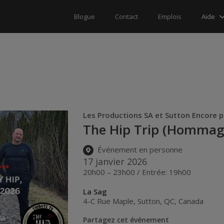
Aide
Blogue
Contact
Emplois
Les Productions SA et Sutton Encore 
The Hip Trip (Hommage
Événement en personne
17 janvier 2026
20h00 – 23h00 / Entrée: 19h00
La Sag
4-C Rue Maple
,
Sutton
,
QC
,
Canada
Partagez cet événement