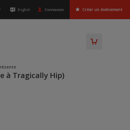
Connexion
English
Créer un événement
présente
 à Tragically Hip)