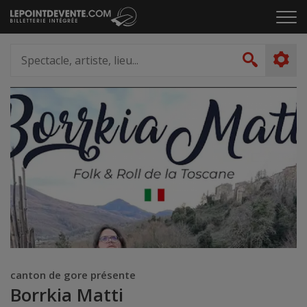
Passer
Cliq
au
pou
contenu
ouvr
Spectacle,
le
artiste,
Recher
men
lieu...
canton de gore présente
Borrkia Matti