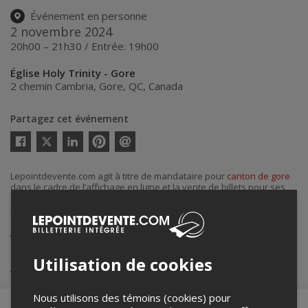
Événement en personne
2 novembre 2024
20h00 – 21h30 / Entrée: 19h00
Église Holy Trinity - Gore
2 chemin Cambria
,
Gore
,
QC
,
Canada
Partagez cet événement
Twitter
Facebook
Linkedin
Pinterest
Envoyer
par
courriel
Lepointdevente.com agit à titre de mandataire pour
canton de gore
dans le cadre de l’affichage en ligne et la vente de billets pour ses
événements.
Pour plus d’information à propos de cet événement, veuillez
contacter l’organisateur de l’événement,
canton de gore
, à
jboyer@cantondegore.qc.ca
.
Utilisation de cookies
Achat de billets
Nous utilisons des témoins (cookies) pour