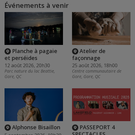
Événements à venir
Planche à pagaie
Atelier de
et perséides
façonnage
12 août 2026, 20h30
25 août 2026, 18h00
Parc nature du lac Beattie,
Centre communautaire de
Gore, QC
Gore, Gore, QC
Alphonse Bisaillon
PASSEPORT 4
SPECTACLES