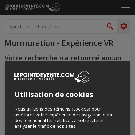
Passer
Cliq
au
pou
contenu
ouvr
Spectacle,
le
artiste,
Recher
men
lieu...
Murmuration - Expérience VR
Votre recherche n'a retourné aucun
résultat.
Utilisation de cookies
Nous utilisons des témoins (cookies) pour
améliorer votre expérience de navigation, offrir
des fonctionnalités relatives à notre site et
analyser le trafic de nos sites.