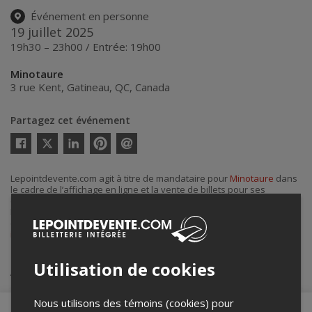
Événement en personne
19 juillet 2025
19h30 – 23h00 / Entrée: 19h00
Minotaure
3 rue Kent
,
Gatineau
,
QC
,
Canada
Partagez cet événement
Twitter
Facebook
Linkedin
Pinterest
Envoyer
par
courriel
Lepointdevente.com agit à titre de mandataire pour
Minotaure
dans
le cadre de l’affichage en ligne et la vente de billets pour ses
événements.
Pour plus d’information à propos de cet événement, veuillez
contacter l’organisateur de l’événement,
Minotaure
, à
info@minotaure.ca
.
Utilisation de cookies
Achat de billets
Nous utilisons des témoins (cookies) pour