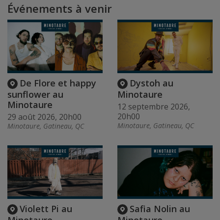
Événements à venir
De Flore et happy
Dystoh au
sunflower au
Minotaure
Minotaure
12 septembre 2026,
20h00
29 août 2026, 20h00
Minotaure, Gatineau, QC
Minotaure, Gatineau, QC
Violett Pi au
Safia Nolin au
Minotaure
Minotaure