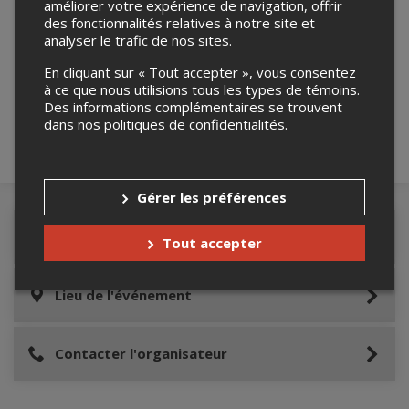
améliorer votre expérience de navigation, offrir
des fonctionnalités relatives à notre site et
analyser le trafic de nos sites.
Merci de confirmer que vous n'êtes pas un
robot ci-bas.
En cliquant sur « Tout accepter », vous consentez
à ce que nous utilisions tous les types de témoins.
Des informations complémentaires se trouvent
dans nos
politiques de confidentialités
.
Gérer les préférences
Détails de l'événement
Tout accepter
Lieu de l'événement
Contacter l'organisateur