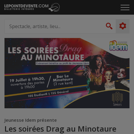
Passer
Cliq
au
pou
contenu
ouvr
Spectacle,
le
artiste,
Recher
men
lieu...
Jeunesse Idem présente
Les soirées Drag au Minotaure