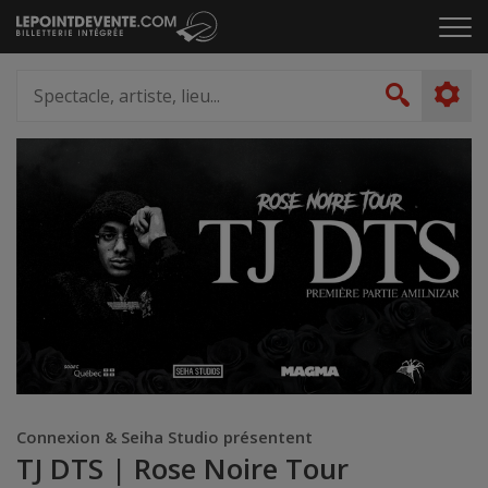
Passer
Cliq
au
pou
contenu
ouvr
Spectacle,
le
artiste,
Recher
men
lieu...
Connexion & Seiha Studio présentent
TJ DTS | Rose Noire Tour