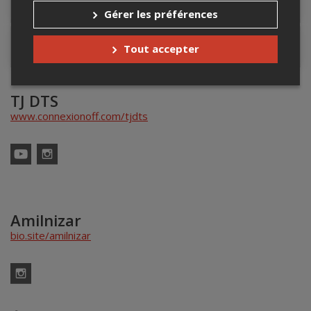
Lieu de l'événement
Gérer les préférences
Contacter l'organisateur
Tout accepter
TJ DTS
www.connexionoff.com/tjdts
YouTube
Instagram
Amilnizar
bio.site/amilnizar
Instagram