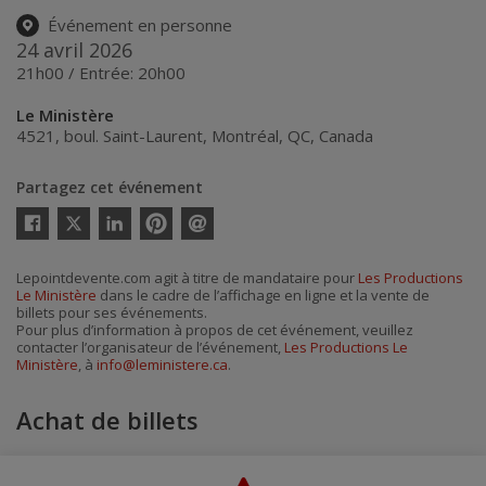
Événement en personne
24 avril 2026
21h00 / Entrée: 20h00
Le Ministère
4521, boul. Saint-Laurent
,
Montréal
,
QC
,
Canada
Partagez cet événement
Twitter
Facebook
Linkedin
Pinterest
Envoyer
par
courriel
Lepointdevente.com agit à titre de mandataire pour
Les Productions
Le Ministère
dans le cadre de l’affichage en ligne et la vente de
billets pour ses événements.
Pour plus d’information à propos de cet événement, veuillez
contacter l’organisateur de l’événement,
Les Productions Le
Ministère
, à
info@leministere.ca
.
Achat de billets