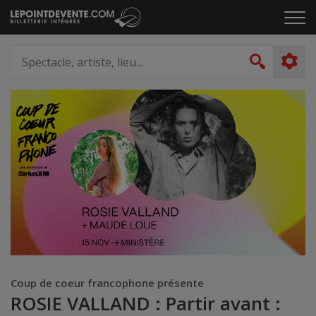
Passer
Cliq
au
pou
contenu
ouvr
Spectacle,
le
artiste,
Recher
men
lieu...
Coup de coeur francophone présente
ROSIE VALLAND : Partir avant :