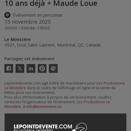
10 ans déjà + Maude Loue
Événement en personne
15 novembre 2025
20h00 / Entrée: 19h00
Le Ministère
4521, boul. Saint-Laurent
,
Montréal
,
QC
,
Canada
Partagez cet événement
Twitter
Facebook
Linkedin
Pinterest
Envoyer
par
courriel
Lepointdevente.com agit à titre de mandataire pour
Les Productions
Le Ministère
dans le cadre de l’affichage en ligne et la vente de
billets pour ses événements.
Pour plus d’information à propos de cet événement, veuillez
contacter l’organisateur de l’événement,
Les Productions Le
Ministère
, à
info@leministere.ca
.
Achat de billets