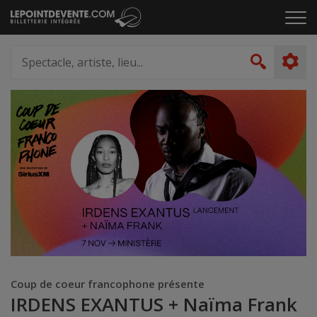
Passer
Cliq
au
pou
contenu
ouvr
Spectacle,
le
artiste,
Recher
men
lieu...
Coup de coeur francophone présente
IRDENS EXANTUS + Naïma Frank