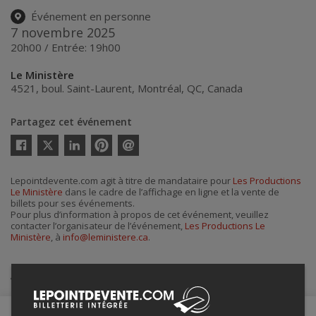
Événement en personne
7 novembre 2025
20h00 / Entrée: 19h00
Le Ministère
4521, boul. Saint-Laurent
,
Montréal
,
QC
,
Canada
Partagez cet événement
Twitter
Facebook
Linkedin
Pinterest
Envoyer
par
courriel
Lepointdevente.com agit à titre de mandataire pour
Les Productions
Le Ministère
dans le cadre de l’affichage en ligne et la vente de
billets pour ses événements.
Pour plus d’information à propos de cet événement, veuillez
contacter l’organisateur de l’événement,
Les Productions Le
Ministère
, à
info@leministere.ca
.
Achat de billets