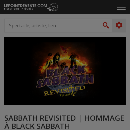
Passer
Cliq
au
pou
contenu
ouvr
Spectacle,
le
artiste,
Recher
men
lieu...
SABBATH REVISITED | HOMMAGE
À BLACK SABBATH