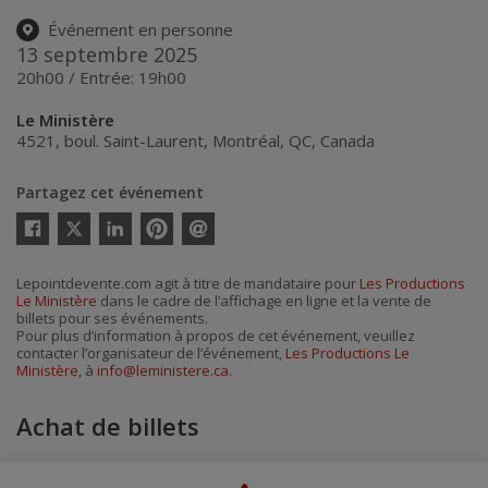
Événement en personne
13 septembre 2025
20h00 / Entrée: 19h00
Le Ministère
4521, boul. Saint-Laurent
,
Montréal
,
QC
,
Canada
Partagez cet événement
Twitter
Facebook
Linkedin
Pinterest
Envoyer
par
courriel
Lepointdevente.com agit à titre de mandataire pour
Les Productions
Le Ministère
dans le cadre de l’affichage en ligne et la vente de
billets pour ses événements.
Pour plus d’information à propos de cet événement, veuillez
contacter l’organisateur de l’événement,
Les Productions Le
Ministère
, à
info@leministere.ca
.
Achat de billets