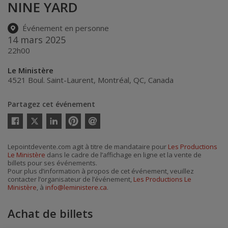
NINE YARD
Événement en personne
14 mars 2025
22h00
Le Ministère
4521 Boul. Saint-Laurent
,
Montréal
,
QC
,
Canada
Partagez cet événement
Twitter
Facebook
Linkedin
Pinterest
Envoyer
par
courriel
Lepointdevente.com agit à titre de mandataire pour
Les Productions
Le Ministère
dans le cadre de l’affichage en ligne et la vente de
billets pour ses événements.
Pour plus d’information à propos de cet événement, veuillez
contacter l’organisateur de l’événement,
Les Productions Le
Ministère
, à
info@leministere.ca
.
Achat de billets