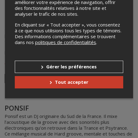
améliorer votre expérience de navigation, offrir
MISTINGO
des fonctionnalités relatives à notre site et
analyser le trafic de nos sites.
Mistingo est un DJ techno originaire de Bretagne, basé à
Montréal. Il aime la musique rapide, aux rythmes syncopés
En cliquant sur « Tout accepter », vous consentez
et aux mélodies envoûtantes. Plutôt curieux de nature, il
à ce que nous utilisions tous les types de témoins.
propose un univers musical que l’on pourrait qualifier de
Des informations complémentaires se trouvent
doux-amer par l’éclectisme de ses influences. L’an dernier,
dans nos
politiques de confidentialités
.
Mistingo a cofondé PHOSPHATE RECORDS,un label de
hardgroove.
soundcloud.com/mistingo
Gérer les préférences
Tout accepter
Instagram
PONSIF
Ponsif est un DJ originaire du Sud de la France. Il mixe
l’acoustique de la groove avec des sonorités plus
électroniques qu’on retrouve dans la Trance et Psytrance.
Ce mélange musical de Hard groove, mentale et touches de