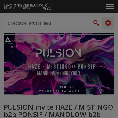
Passer
Cliq
au
pou
contenu
ouvr
Spectacle,
le
artiste,
Recher
men
lieu...
PULSION invite HAZE / MISTINGO
b2b PONSIF / MANOLOW b2b