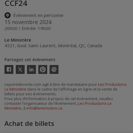
CCF24
Événement en personne
15 novembre 2024
20h00 / Entrée: 19h00
Le Ministère
4521, boul. Saint-Laurent
,
Montréal
,
QC
,
Canada
Partagez cet événement
Twitter
Facebook
Linkedin
Pinterest
Envoyer
par
courriel
Lepointdevente.com agit à titre de mandataire pour
Les Productions
Le Ministère
dans le cadre de l’affichage en ligne et la vente de
billets pour ses événements.
Pour plus d’information à propos de cet événement, veuillez
contacter l’organisateur de l’événement,
Les Productions Le
Ministère
, à
info@leministere.ca
.
Achat de billets