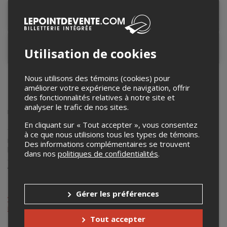
Lieu de l'événement
Contacter l'organisateur
Utilisation de cookies
Nous utilisons des témoins (cookies) pour
LE BELLADONE (plateau double)
améliorer votre expérience de navigation, offrir
des fonctionnalités relatives à notre site et
Pop effrayante et paroles énigmatiques caractérisent la
analyser le trafic de nos sites.
musique de l’artiste, l’une des révélations des dernières
Francouvertes. Explorant ses expériences religieuses et ses
En cliquant sur « Tout accepter », vous consentez
traumatismes sexuels, Le Belladone façonne une musique
à ce que nous utilisions tous les types de témoins.
noire et sensuelle, livrée de manière théâtrale et dans
Des informations complémentaires se trouvent
laquelle les mélodies éthérées prodiguent quelques frissons
dans nos
politiques de confidentialités
.
de crainte et de beauté. Pour interpeller la sorcière en
vous.
Gérer les préférences
www.instagram.com/lebelladone?
igsh=NTc4MTIwNjQ2YQ==
Tout accepter