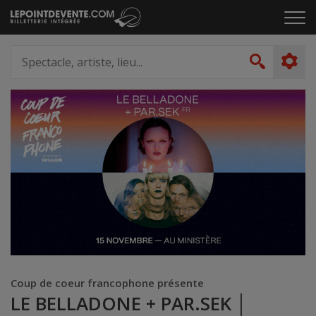
Passer
Cliq
au
pou
contenu
ouvr
Spectacle,
le
artiste,
Recher
men
lieu...
Coup de coeur francophone présente
LE BELLADONE + PAR.SEK │