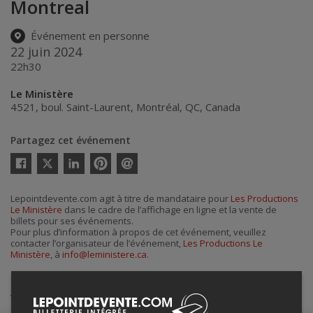
Montreal
Événement en personne
22 juin 2024
22h30
Le Ministère
4521, boul. Saint-Laurent
,
Montréal
,
QC
,
Canada
Partagez cet événement
Twitter
Facebook
Linkedin
Pinterest
Envoyer
par
courriel
Lepointdevente.com agit à titre de mandataire pour
Les Productions
Le Ministère
dans le cadre de l’affichage en ligne et la vente de
billets pour ses événements.
Pour plus d’information à propos de cet événement, veuillez
contacter l’organisateur de l’événement,
Les Productions Le
Ministère
, à
info@leministere.ca
.
Achat de billets