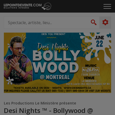
Passer
Cliq
au
pou
contenu
ouvr
Spectacle,
le
artiste,
Recher
men
lieu...
Les Productions Le Ministère présente
Desi Nights ™ - Bollywood @