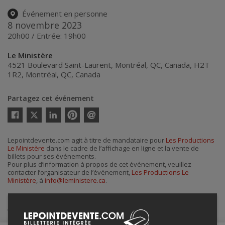
Événement en personne
8 novembre 2023
20h00 / Entrée: 19h00
Le Ministère
4521 Boulevard Saint-Laurent, Montréal, QC, Canada, H2T
1R2
,
Montréal
,
QC
,
Canada
Partagez cet événement
Twitter
Facebook
Linkedin
Pinterest
Envoyer
par
courriel
Lepointdevente.com agit à titre de mandataire pour
Les Productions
Le Ministère
dans le cadre de l’affichage en ligne et la vente de
billets pour ses événements.
Pour plus d’information à propos de cet événement, veuillez
contacter l’organisateur de l’événement,
Les Productions Le
Ministère
, à
info@leministere.ca
.
Achat de billets