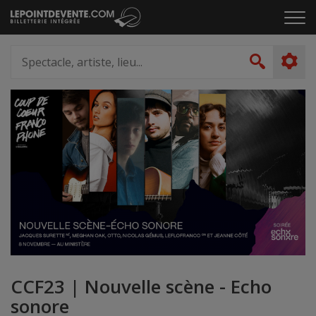
Passer
Cliq
au
pou
contenu
ouvr
Spectacle,
le
artiste,
Recher
men
lieu...
CCF23 | Nouvelle scène - Echo
sonore