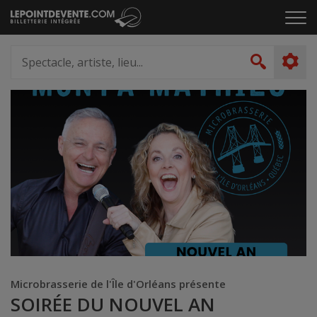
Passer
Cliq
au
pou
contenu
ouvr
Spectacle,
le
artiste,
Recher
men
lieu...
Microbrasserie de l'Île d'Orléans présente
SOIRÉE DU NOUVEL AN