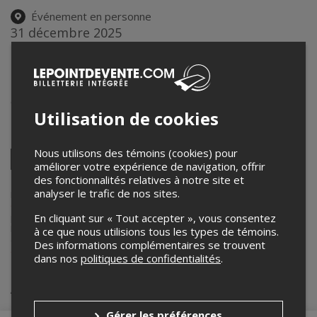
Événement en personne
31 décembre 2025
20h00 – 3h00 / Entrée: 18h30
Microbrasserie de l'Île d'Orléans
2471 chemin Royal
,
Sainte-Famille-de-l'Île-d'Orléans
,
QC
,
Canada
Utilisation de cookies
Partagez cet événement
Nous utilisons des témoins (cookies) pour
Twitter
améliorer votre expérience de navigation, offrir
Facebook
Linkedin
Pinterest
Envoyer
des fonctionnalités relatives à notre site et
par
analyser le trafic de nos sites.
courriel
Lepointdevente.com agit à titre de mandataire pour
9377-5666
Québec Inc
dans le cadre de l’affichage en ligne et la vente de billets
En cliquant sur « Tout accepter », vous consentez
pour ses événements.
Pour plus d’information à propos de cet événement, veuillez
à ce que nous utilisions tous les types de témoins.
contacter l’organisateur de l’événement,
9377-5666 Québec Inc
, à
Des informations complémentaires se trouvent
evenements@microorleans.com
.
dans nos
politiques de confidentialités
.
Achat de billets
Gérer les préférences