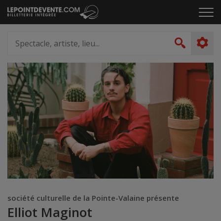
Passer
Cliq
au
pou
contenu
ouvr
Spectacle,
le
artiste,
Recher
men
lieu...
société culturelle de la Pointe-Valaine présente
Elliot Maginot