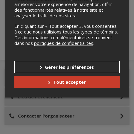
améliorer votre expérience de navigation, offrir
des fonctionnalités relatives à notre site et
Merci de confirmer que vous n'êtes pas un
analyser le trafic de nos sites.
robot ci-bas.
En cliquant sur « Tout accepter », vous consentez
à ce que nous utilisions tous les types de témoins.
Des informations complémentaires se trouvent
dans nos
politiques de confidentialités
.
Gérer les préférences
Détails de l'événement
Tout accepter
Lieu de l'événement
Contacter l'organisateur