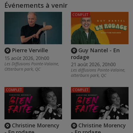
Événements à venir
COMPLET
Pierre Verville
Guy Nantel - En
rodage
15 août 2026, 20h00
Les Diffusions Pointe-Valaine,
21 août 2026, 20h00
Otterburn park, QC
Les diffusions Pointe-Valaine,
otterburn park, QC
COMPLET
COMPLET
Christine Morency
Christine Morency
- En rodage
- En rodage