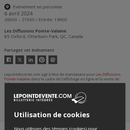
Événement en personne
6 avril 2024
20h00 – 21h30 / Entrée: 19h00
Les Diffusions Pointe-Valaine
85 Oxford
,
Otterburn Park
,
QC
,
Canada
Partagez cet événement
Twitter
Facebook
Linkedin
Pinterest
Envoyer
par
courriel
Lepointdevente.com agit à titre de mandataire pour
Les Diffusions
Pointe-Valaine
dans le cadre de l’affichage en ligne et la vente de
billets pour ses événements.
Pour plus d’information à propos de cet événement, veuillez
contacter l’organisateur de l’événement,
Les Diffusions Pointe-
Valaine
, à
adjointe@pointevalaine.ca
.
Achat de billets
Utilisation de cookies
Nous utilisons des témoins (cookies) pour