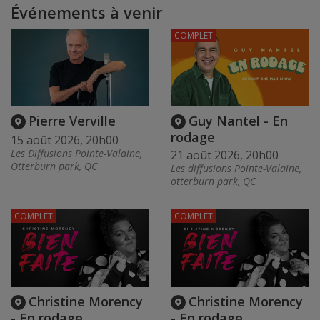
Événements à venir
COMPLET
Pierre Verville
Guy Nantel - En
rodage
15 août 2026, 20h00
Les Diffusions Pointe-Valaine,
21 août 2026, 20h00
Otterburn park, QC
Les diffusions Pointe-Valaine,
otterburn park, QC
COMPLET
COMPLET
Christine Morency
Christine Morency
- En rodage
- En rodage