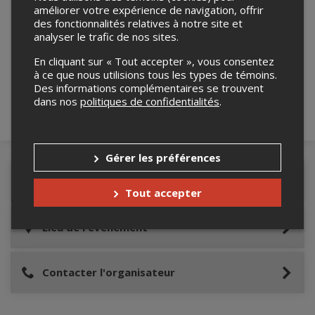
améliorer votre expérience de navigation, offrir
des fonctionnalités relatives à notre site et
Merci de confirmer que vous n'êtes pas un
analyser le trafic de nos sites.
robot ci-bas.
En cliquant sur « Tout accepter », vous consentez
à ce que nous utilisions tous les types de témoins.
Des informations complémentaires se trouvent
dans nos
politiques de confidentialités
.
Gérer les préférences
Détails de l'événement
Tout accepter
Lieu de l'événement
Contacter l'organisateur