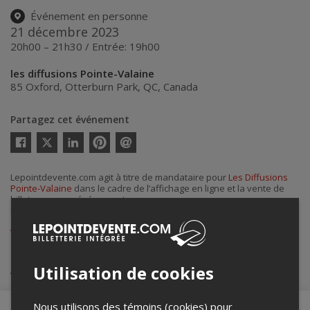
Événement en personne
21 décembre 2023
20h00 – 21h30 / Entrée: 19h00
les diffusions Pointe-Valaine
85 Oxford
,
Otterburn Park
,
QC
,
Canada
Partagez cet événement
Twitter
Facebook
Linkedin
Pinterest
Envoyer
par
courriel
Lepointdevente.com agit à titre de mandataire pour
Les Diffusions
Pointe-Valaine
dans le cadre de l’affichage en ligne et la vente de
billets pour ses événements.
Pour plus d’information à propos de cet événement, veuillez
contacter l’organisateur de l’événement,
Les Diffusions Pointe-
Valaine
, à
adjointe@pointevalaine.ca
.
Achat de billets
Utilisation de cookies
Nous utilisons des témoins (cookies) pour