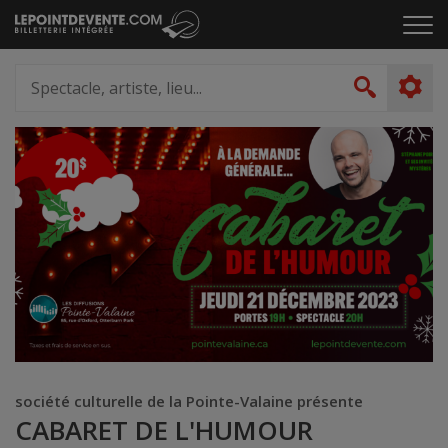
Passer
Cliq
au
pou
contenu
ouvr
Spectacle,
le
artiste,
Recher
men
lieu...
société culturelle de la Pointe-Valaine présente
CABARET DE L'HUMOUR