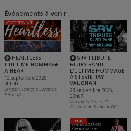
Événements à venir
VENTE TERMINÉE
HEARTLESS -
SRV TRIBUTE
L'ULTIME HOMMAGE
BLUES BAND -
À HEART
L'ULTIME HOMMAGE
À STEVIE RAY
12 septembre 2026,
VAUGHAN
20h00
LANJEU - Lounge & Spectacle,
26 septembre 2026,
P.A.T., QC
20h00
Cabaret la Crèche, St-
Cléophas-de-Brandon, QC
REPORTÉ