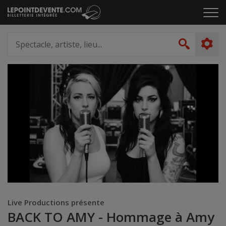
Passer
Cliq
au
pou
contenu
ouvr
Spectacle,
le
artiste,
Recher
men
lieu...
Live Productions présente
BACK TO AMY - Hommage à Amy