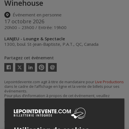
Winehouse
Événement en personne
17 octobre 2026
20h00 – 23h00 / Entrée: 19h00
LANJEU - Lounge & Spectacle
1300, boul. St-Jean-Baptiste
,
P.A.T.
,
QC
,
Canada
Partagez cet événement
Twitter
Facebook
Linkedin
Pinterest
Envoyer
par
courriel
Lepointdevente.com agit à titre de mandataire pour
Live Productions
dans le cadre de l’affichage en ligne et la vente de billets pour ses
événements.
Pour plus d’information à propos de cet événement, veuillez
contacter l’organisateur de l’événement,
Live Productions
, à
liveproductionspresente@gmail.com
.
Achat de billets