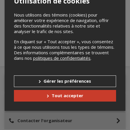
Utilisation de cookies
Nous utilisons des témoins (cookies) pour
améliorer votre expérience de navigation, offrir
Merci de confirmer que vous n'êtes pas un
des fonctionnalités relatives à notre site et
robot ci-bas.
analyser le trafic de nos sites.
En cliquant sur « Tout accepter », vous consentez
à ce que nous utilisions tous les types de témoins.
Des informations complémentaires se trouvent
dans nos
politiques de confidentialités
.
Gérer les préférences
Détails de l'événement
Tout accepter
Lieu de l'événement
Contacter l'organisateur