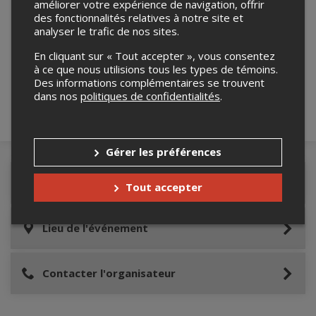
améliorer votre expérience de navigation, offrir
des fonctionnalités relatives à notre site et
analyser le trafic de nos sites.
Merci de confirmer que vous n'êtes pas un
robot ci-bas.
En cliquant sur « Tout accepter », vous consentez
à ce que nous utilisions tous les types de témoins.
Des informations complémentaires se trouvent
dans nos
politiques de confidentialités
.
Gérer les préférences
Détails de l'événement
Tout accepter
Lieu de l'événement
Contacter l'organisateur