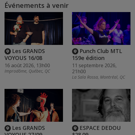
Événements à venir
Les GRANDS
Punch Club MTL
VOYOUS 16/08
159e édition
16 août 2026, 13h00
11 septembre 2026,
Improdôme, Québec, QC
21h00
La Sala Rossa, Montréal, QC
Les GRANDS
ESPACE DEDOU
VOYOUS 27/09
*28.09