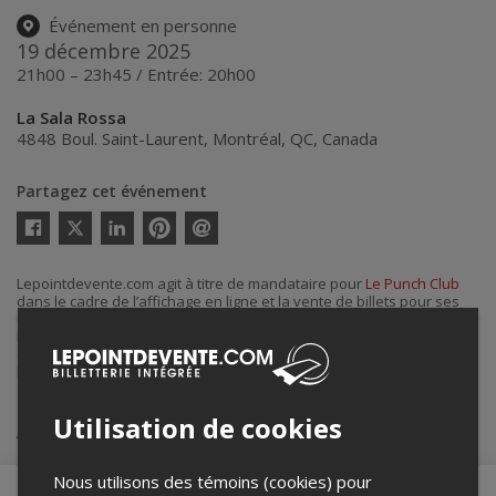
Événement en personne
19 décembre 2025
21h00 – 23h45 / Entrée: 20h00
La Sala Rossa
4848 Boul. Saint-Laurent
,
Montréal
,
QC
,
Canada
Partagez cet événement
Twitter
Facebook
Linkedin
Pinterest
Envoyer
par
courriel
Lepointdevente.com agit à titre de mandataire pour
Le Punch Club
dans le cadre de l’affichage en ligne et la vente de billets pour ses
événements.
Pour plus d’information à propos de cet événement, veuillez
contacter l’organisateur de l’événement,
Le Punch Club
, à
lepunchclub@gmail.com
.
Utilisation de cookies
Achat de billets
Nous utilisons des témoins (cookies) pour