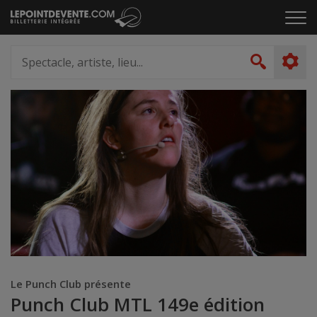
Passer
Cliq
au
pou
contenu
ouvr
Spectacle,
le
artiste,
Recher
men
lieu...
Le Punch Club présente
Punch Club MTL 149e édition