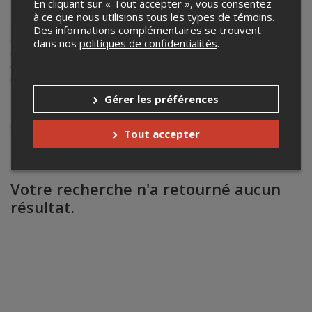
En cliquant sur « Tout accepter », vous consentez
La Ligue d'Improvisation Montréalaise
se distingue par
à ce que nous utilisions tous les types de témoins.
son approche créative tout à fait unique. Plutôt que
Des informations complémentaires se trouvent
d'opposer deux équipes en compétition,
la LIM
propose à
dans nos
politiques de confidentialités
.
chaque semaine de nouvelles avenues conceptuelles afin
d'orienter deux troupes de cinq comédiens, improvisant
ensemble sous la direction réfléchie d'un maître de jeu.
Gérer les préférences
Composition des troupes disponibles à cette adresse
:
LIM - Ligue d'Improvisation Montréalaise - Accueil
(citronlim.com)
Tout accepter
Pour réservations de tables, tarifs de
groupe:
reservationslim@gmail.com
Votre recherche n'a retourné aucun
résultat.