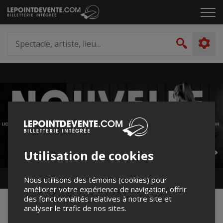
Passer
Cliq
au
pou
contenu
ouvr
Spectacle,
le
artiste,
Recher
men
lieu...
Utilisation de cookies
Nous utilisons des témoins (cookies) pour
améliorer votre expérience de navigation, offrir
des fonctionnalités relatives à notre site et
LIM 2024-2025
analyser le trafic de nos sites.