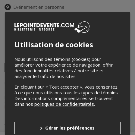
Événement en personne
15 mars 2026
14h00 – 20h00
Espace 2-22
2 Rue Sainte-Catherine Est Montréal, QC H2X 1K4, suite 5
,
Utilisation de cookies
Montreal
,
QC
,
Canada
Partagez cet événement
Nous utilisons des témoins (cookies) pour
améliorer votre expérience de navigation, offrir
Twitter
des fonctionnalités relatives à notre site et
Facebook
Linkedin
Pinterest
Envoyer
analyser le trafic de nos sites.
par
courriel
Lepointdevente.com agit à titre de mandataire pour
réZin
dans le
En cliquant sur « Tout accepter », vous consentez
cadre de l’affichage en ligne et la vente de billets pour ses
à ce que nous utilisions tous les types de témoins.
événements.
Pour plus d’information à propos de cet événement, veuillez
Des informations complémentaires se trouvent
contacter l’organisateur de l’événement,
réZin
, à
dans nos
politiques de confidentialités
.
beatrice@rezin.com
.
Achat de billets
Gérer les préférences