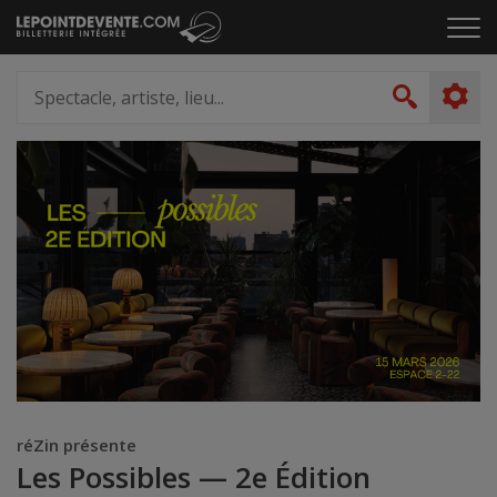
Passer
Cliq
au
pou
contenu
ouvr
Spectacle,
le
artiste,
Recher
men
lieu...
réZin présente
Les Possibles — 2e Édition