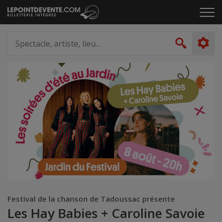
Passer
Cliq
au
pou
contenu
ouvr
Spectacle,
le
artiste,
Recher
men
lieu...
Festival de la chanson de Tadoussac présente
Les Hay Babies + Caroline Savoie