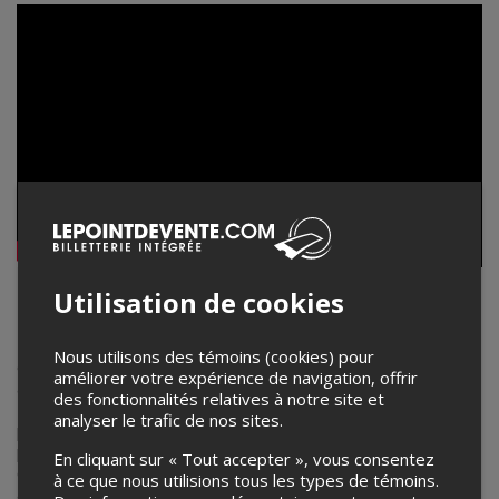
Utilisation de cookies
Les Hay Babies
Les Hay Babies, groupe phare du Canada francophone,
Nous utilisons des témoins (cookies) pour
offrent un folk-rock pétillant et multiple depuis plus de dix
améliorer votre expérience de navigation, offrir
ans. Formé en 2011 par les Acadiennes Julie Aubé, Katrine
des fonctionnalités relatives à notre site et
Noël et Vivianne Roy, le trio unit musique et amitié, avec
analyser le trafic de nos sites.
pour devise de toujours mettre le plaisir avant tout. Leur
premier EP,
Folio
(2012), dévoile leurs affinités indie-folk et
En cliquant sur « Tout accepter », vous consentez
country, influencées par leurs débuts modestes en tournée
à ce que nous utilisions tous les types de témoins.
à trois dans une Honda Civic.