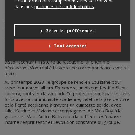
Des informations complémentaires se trouvent
dans nos
politiques de confidentialités
.
En 2013, elles signent avec Simone Records, élargissant
ainsi leur palette musicale. Leur premier album,
Mon
homesick heart
(2014), fait évoluer leur son vers un folk-rock
plus contemporain, marqué par leur hit
Fil de téléphone
. Deux
ans plus tard, La
4ième dimension
(version longue) (2016)
Gérer les préférences
explore les sonorités rock des années 70 et les ballades
des années 80, renforçant leur identité musicale.
Tout accepter
En 2020, inspirées par une découverte fortuite de cartes
postales, elles sortent
Boîte aux lettres
, un album pop et
disco racontant l'histoire de Jacqueline, une femme
découvrant Montréal à travers une correspondance avec sa
mère.
Au printemps 2023, le groupe se rend en Louisiane pour
créer leur nouvel album
Tintamarre
, un disque festif mêlant
country, roots et classic rock. Ce projet, marqué par les liens
forts avec la communauté acadienne, célèbre la joie de vivre
et la fierté acadienne à travers un quintette solide, avec
Julie, Katrine et Vivianne accompagnées de Mico Roy à la
guitare et Marc-André Belliveau à la batterie.
Tintamarre
incarne l’esprit festif et l’évolution constante du groupe.