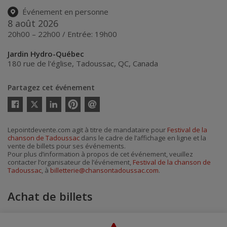
Événement en personne
8 août 2026
20h00 – 22h00 / Entrée: 19h00
Jardin Hydro-Québec
180 rue de l'église
,
Tadoussac
,
QC
,
Canada
Partagez cet événement
Twitter
Facebook
Linkedin
Pinterest
Envoyer
par
courriel
Lepointdevente.com agit à titre de mandataire pour
Festival de la
chanson de Tadoussac
dans le cadre de l’affichage en ligne et la
vente de billets pour ses événements.
Pour plus d’information à propos de cet événement, veuillez
contacter l’organisateur de l’événement,
Festival de la chanson de
Tadoussac
, à
billetterie@chansontadoussac.com
.
Achat de billets