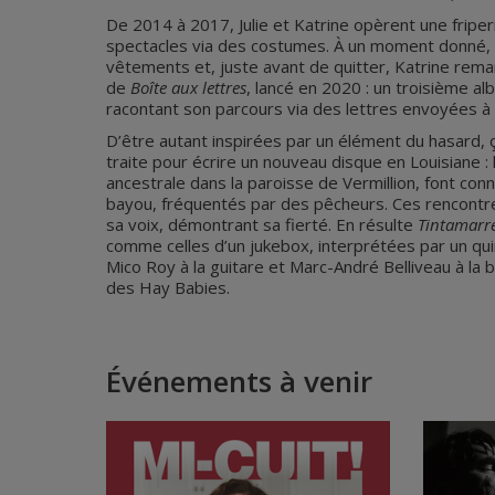
De 2014 à 2017, Julie et Katrine opèrent une fripe
spectacles via des costumes. À un moment donné, ell
vêtements et, juste avant de quitter, Katrine rema
de
Boîte aux lettres
, lancé en 2020 : un troisième al
racontant son parcours via des lettres envoyées à
D’être autant inspirées par un élément du hasard, 
traite pour écrire un nouveau disque en Louisiane : l
ancestrale dans la paroisse de Vermillion, font con
bayou, fréquentés par des pêcheurs. Ces rencontres
sa voix, démontrant sa fierté. En résulte
Tintamarr
comme celles d’un jukebox, interprétées par un quin
Mico Roy à la guitare et Marc-André Belliveau à la b
des Hay Babies.
Événements à venir