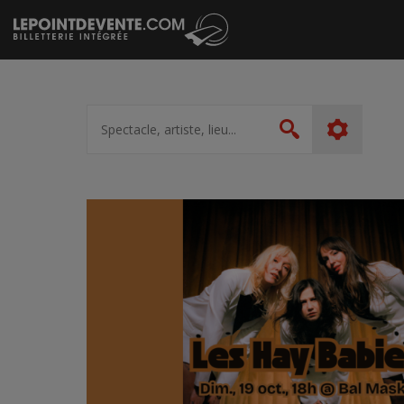
Passer
au
contenu
Spectacle,
artiste,
Rechercher
lieu...