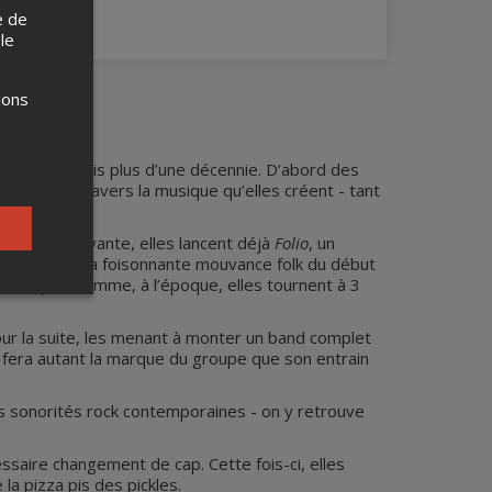
e de
 le
ions
pétillant depuis plus d’une décennie. D’abord des
unissent à travers la musique qu’elles créent - tant
 L’année suivante, elles lancent déjà
Folio
, un
crivant dans la foisonnante mouvance folk du début
coustiques comme, à l’époque, elles tournent à 3
ur la suite, les menant à monter un band complet
i fera autant la marque du groupe que son entrain
es sonorités rock contemporaines - on y retrouve
ssaire changement de cap. Cette fois-ci, elles
a pizza pis des pickles.