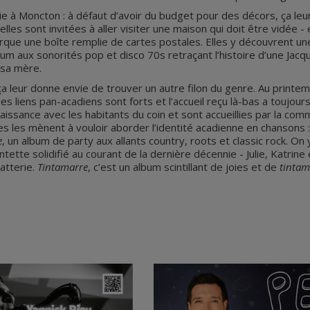
rie à Moncton : à défaut d’avoir du budget pour des décors, ça l
es sont invitées à aller visiter une maison qui doit être vidée -
rque une boîte remplie de cartes postales. Elles y découvrent un
bum aux sonorités pop et disco 70s retraçant l’histoire d’une Jacqu
 sa mère.
ça leur donne envie de trouver un autre filon du genre. Au printe
es liens pan-acadiens sont forts et l’accueil reçu là-bas a toujour
naissance avec les habitants du coin et sont accueillies par la co
 les mènent à vouloir aborder l’identité acadienne en chansons : 
e
, un album de party aux allants country, roots et classic rock. O
tette solidifié au courant de la dernière décennie - Julie, Katrin
atterie.
Tintamarre
, c’est un album scintillant de joies et de
tintam