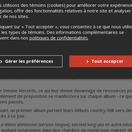
 utilisons des témoins (cookies) pour améliorer votre expérienc
gation, offrir des fonctionnalités relatives à notre site et analyser
ic de nos sites.
liquant sur « Tout accepter », vous consentez à ce que nous utilis
 les types de témoins. Des informations complémentaires se
uvent dans nos
politiques de confidentialités
.
ada francophone,
Les Hay Babies
avancent un folk-rock pluriel et 
lie Aubé, Katrine Noël et Vivianne Roy fortifient les liens qui les 
 fait dans le fun.
Gérer les préférences
Tout accepter
s se rencontrent et décident plutôt de former un groupe, en 2011.
indie-folk et country. Ce mini-album rayonne rapidement, les ins
ct pratique, celui de la nécessité de jouer sur des instruments a
ise Simone Records, ce qui leur donne davantage de ressources po
uvellement de proposition se manifestera sur chaque album - ce qu
 sons passés.
eart
, un premier album portant leurs débuts country-folk vers d
cès à ce jour.
La 4ième dimension (version longue)
, second long-jeu et autre néce
s invitant notamment dans leur chambre de motel pour manger de l