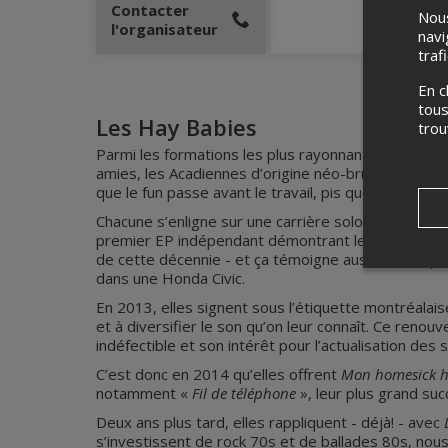
Contacter
Nous
l'organisateur
navi
traf
En c
tous
Les Hay Babies
tro
Parmi les formations les plus rayonnantes du Can
amies, les Acadiennes d’origine néo-brunswickoise Ju
que le fun passe avant le travail, pis que le travail se
Chacune s’enligne sur une carrière solo quand elle
premier EP indépendant démontrant leurs affinités 
de cette décennie - et ça témoigne aussi d’un aspe
dans une Honda Civic.
En 2013, elles signent sous l’étiquette montréala
et à diversifier le son qu’on leur connaît. Ce reno
indéfectible et son intérêt pour l’actualisation des
C’est donc en 2014 qu’elles offrent
Mon homesick h
notamment «
Fil de téléphone
», leur plus grand suc
Deux ans plus tard, elles rappliquent - déjà! - avec
s’investissent de rock 70s et de ballades 80s, nou