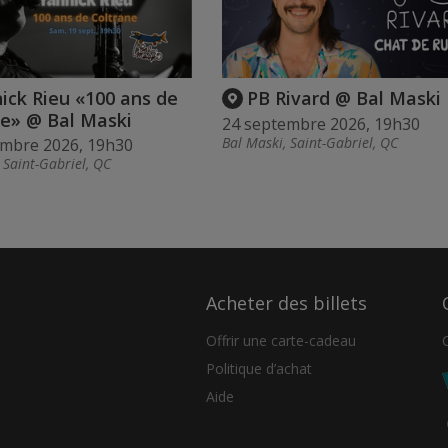
ick Rieu «100 ans de
PB Rivard @ Bal Maski
ne» @ Bal Maski
24 septembre 2026, 19h30
Bal Maski, Saint-Gabriel, QC
embre 2026, 19h30
 Saint-Gabriel, QC
Acheter des billets
Offrir une carte-cadeau
Politique d’achat
Aide