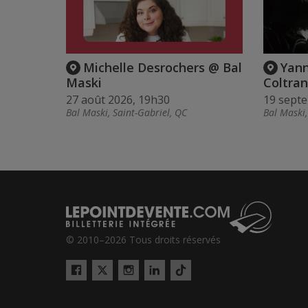
Michelle Desrochers @ Bal
Yann
Maski
Coltra
27 août 2026, 19h30
19 sept
Bal Maski, Saint-Gabriel, QC
Bal Maski,
© 2010–2026 Tous droits réservés
Twitter
Tiktok
Facebook
Instagram
LinkedIn