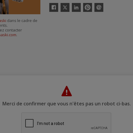
Twitter
Facebook
Linkedin
Pinterest
Envoyer
par
aski
dans le cadre de
courriel
ents.
ez contacter
aski.com
.
Merci de confirmer que vous n'êtes pas un robot ci-bas.