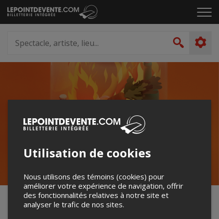
Passer
Cliq
au
pou
contenu
ouvr
Spectacle,
le
artiste,
Recher
men
lieu...
Utilisation de cookies
Nous utilisons des témoins (cookies) pour
améliorer votre expérience de navigation, offrir
des fonctionnalités relatives à notre site et
L'Envers
analyser le trafic de nos sites.