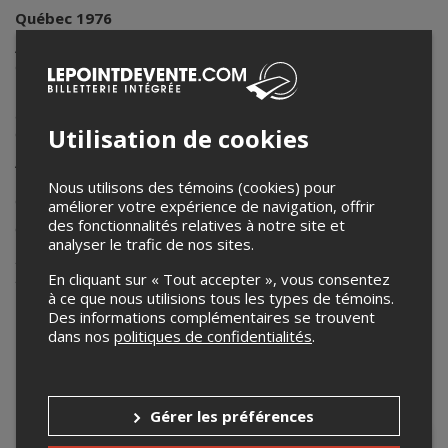
Québec 1976
André Duquette vient de reprendre la manufacture de tapis
de son père :
"Moquettes Duquette"
.
Entre l'impatient nouveau PDG et un
très lucratif
contrat
avec GM, il ne reste qu'
un seul obstacle
: Michel Michaud, un
Utilisation de cookies
comptable
aussi naïf qu'incompétent
.
André croit qu'il sera facile de faire renvoyer
son pire
employé
, mais ... nous sommes en
1976
et les choses ont
Nous utilisons des témoins (cookies) pour
changé!
améliorer votre expérience de navigation, offrir
des fonctionnalités relatives à notre site et
On ne se
débarasse
plus d'une
citron
aussi facilement !
analyser le trafic de nos sites.
Rabais de groupe - 16 personnes et plus - disponible.
Pour réservation : 418 338-1255
En cliquant sur « Tout accepter », vous consentez
à ce que nous utilisions tous les types de témoins.
Des informations complémentaires se trouvent
Août
2026
dans nos
politiques de confidentialités
.
Dim
Lun
Mar
Mer
Jeu
Ven
Sam
Gérer les préférences
26
27
28
29
30
31
1