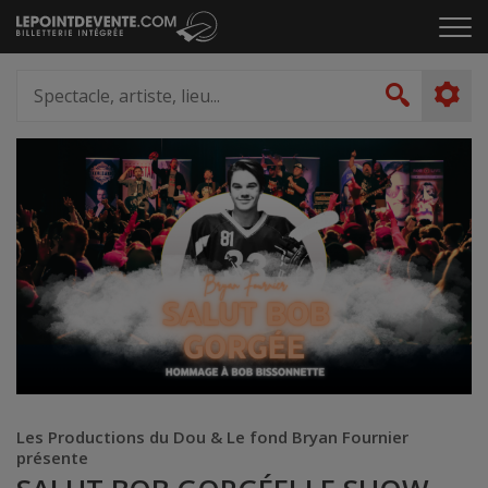
Passer
Cliq
au
pou
contenu
ouvr
Spectacle,
le
artiste,
Recher
men
lieu...
Les Productions du Dou & Le fond Bryan Fournier
présente