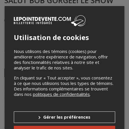
SALUT BOB GORGÉE! LE SHOW
DU 81
Événement en personne
1er février 2025
21h00 – 23h00 / Entrée: 19h30
Utilisation de cookies
Pavillon des loisirs
32, avenue de l'Aréna
,
Saint-Fabien
,
QC
,
Canada
Nous utilisons des témoins (cookies) pour
améliorer votre expérience de navigation, offrir
des fonctionnalités relatives à notre site et
Partagez cet événement
analyser le trafic de nos sites.
Twitter
En cliquant sur « Tout accepter », vous consentez
Facebook
Linkedin
Pinterest
Envoyer
à ce que nous utilisions tous les types de témoins.
par
courriel
Lepointdevente.com agit à titre de mandataire pour
Les Productions
Des informations complémentaires se trouvent
du Dou
dans le cadre de l’affichage en ligne et la vente de billets
dans nos
politiques de confidentialités
.
pour ses événements.
Pour plus d’information à propos de cet événement, veuillez
contacter l’organisateur de l’événement,
Les Productions du Dou
, à
pascaldoucet14@hotmail.com
.
Gérer les préférences
Achat de billets