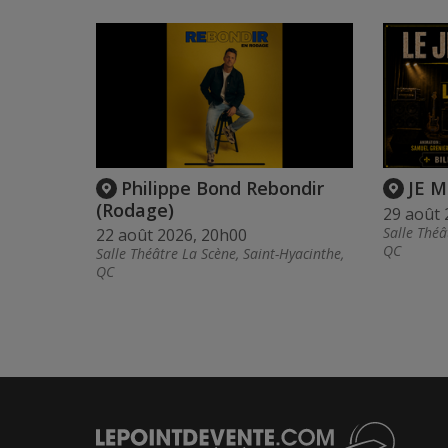
Philippe Bond Rebondir
JE M
(Rodage)
29 août 
Salle Théâ
22 août 2026, 20h00
QC
Salle Théâtre La Scène, Saint-Hyacinthe,
QC