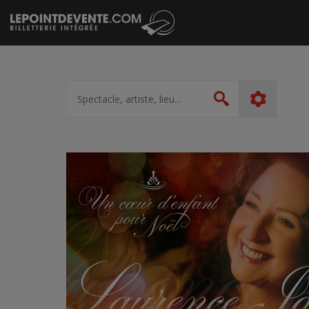
Passer
au
contenu
Spectacle,
artiste,
Rechercher
lieu...