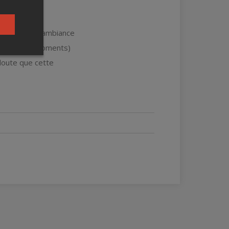
rd'hui.
 droit dans l'ambiance
 et de beaux moments)
 doute que cette