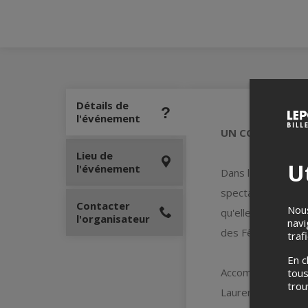
Détails de
l'événement
UN COEUR D’EN
Lieu de
Ut
l'événement
Dans la lignée du
spectacle qui lui 
Contacter
Nous
qu'elle se lance d
l'organisateur
navi
des Fêtes !
traf
En c
Accompagnée de so
tous
tro
Laurence Jalbert p