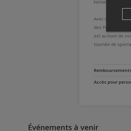
histoires, drôles 
Avec des classique
des Fêtes de Laur
est au bout de vos
tournée de specta
Remboursement
Accès pour perso
Événements à venir