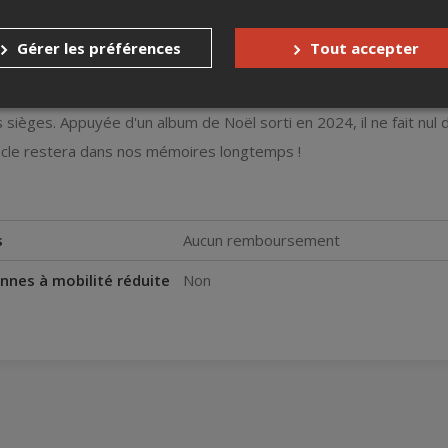
et pleines de tendresse, de son enfance en Gaspésie jusqu'à aujou
Gérer les préférences
Tout accepter
s revus et revisités, supportés par un décor qui nous mène tout
ence, l'assurance d'une belle soirée (de fous rires, d'émotions
 sièges. Appuyée d'un album de Noël sorti en 2024, il ne fait nul
cle restera dans nos mémoires longtemps !
s
Aucun remboursement
nnes à mobilité réduite
Non