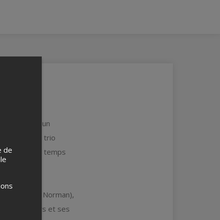
bert propose un
C'est donc en trio
e de
e l'année : le temps
 le
ions
nier (Patrick Norman),
s ses souvenirs et ses