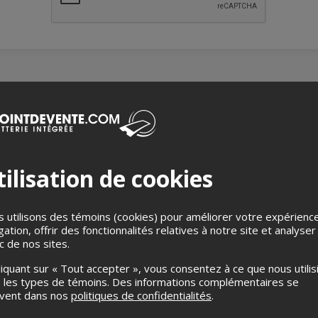
FANT POUR NOËL
ilisation de cookies
 spectacle en duo qu'elle présente quelques années, Laurence Jal
permet de conserver la liberté artistique de cette formule intime. 
 utilisons des témoins (cookies) pour améliorer votre expérienc
ans une aventure qui se déroule au cœur de sa période préférée d
gation, offrir des fonctionnalités relatives à notre site et analyser
ic de nos sites.
liquant sur « Tout accepter », vous consentez à ce que nous utilis
n pianiste, Pierre Doré et du multi-instrumentiste Jean-Guy Gre
 les types de témoins. Des informations complémentaires se
uvent dans nos
politiques de confidentialités
.
artage avec son public sa passion pour la fête de Noël, à traver