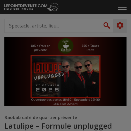
Passer
Cliq
au
pou
contenu
ouvr
Spectacle,
le
artiste,
Recher
men
lieu...
Baobab café de quartier présente
Latulipe – Formule unplugged