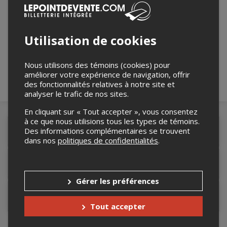
Merci de confirmer que vous n'êtes pas un
robot ci-bas.
Utilisation de cookies
Nous utilisons des témoins (cookies) pour
améliorer votre expérience de navigation, offrir
des fonctionnalités relatives à notre site et
analyser le trafic de nos sites.
En cliquant sur « Tout accepter », vous consentez
à ce que nous utilisions tous les types de témoins.
Des informations complémentaires se trouvent
Détails de l'événement
dans nos
politiques de confidentialités
.
Lieu de l'événement
Gérer les préférences
Contacter l'organisateur
Tout accepter