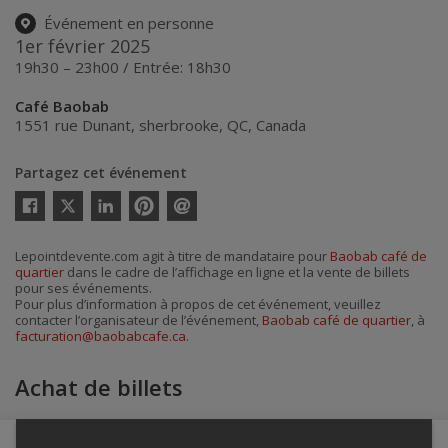
Événement en personne
1er février 2025
19h30 – 23h00 / Entrée: 18h30
Café Baobab
1551 rue Dunant
,
sherbrooke
,
QC
,
Canada
Partagez cet événement
Twitter
Facebook
Linkedin
Pinterest
Envoyer
par
courriel
Lepointdevente.com agit à titre de mandataire pour
Baobab café de
quartier
dans le cadre de l’affichage en ligne et la vente de billets
pour ses événements.
Pour plus d’information à propos de cet événement, veuillez
contacter l’organisateur de l’événement,
Baobab café de quartier
, à
facturation@baobabcafe.ca
.
Achat de billets