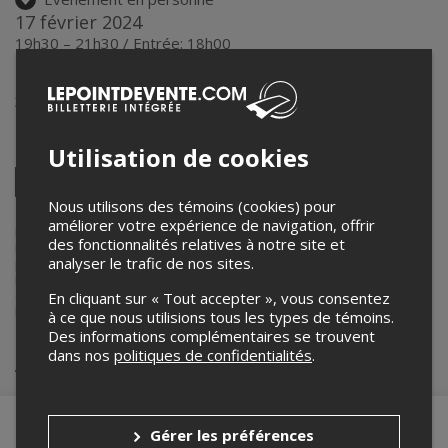
17 février 2024
19h30 – 21h30 / Entrée: 18h00
Loubards
360 Rue Frontenac
,
Sherbrooke
,
QC
,
Canada
Partagez cet événement
Utilisation de cookies
Twitter
Facebook
Linkedin
Pinterest
Envoyer
Nous utilisons des témoins (cookies) pour
par
améliorer votre expérience de navigation, offrir
courriel
Lepointdevente.com agit à titre de mandataire pour
LaTulipe
des fonctionnalités relatives à notre site et
Musique
dans le cadre de l’affichage en ligne et la vente de billets
analyser le trafic de nos sites.
pour ses événements.
Pour plus d’information à propos de cet événement, veuillez
contacter l’organisateur de l’événement,
LaTulipe Musique
, à
En cliquant sur « Tout accepter », vous consentez
latulipemusique@gmail.com
.
à ce que nous utilisions tous les types de témoins.
Des informations complémentaires se trouvent
dans nos
politiques de confidentialités
.
Achat de billets
Gérer les préférences