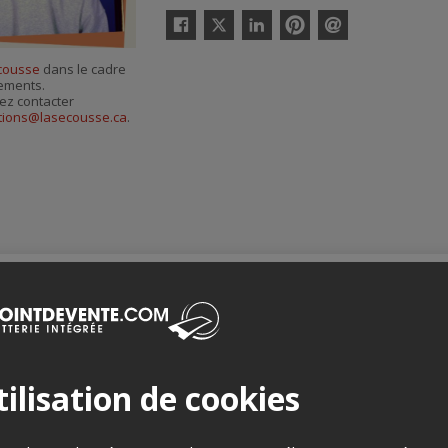
Twitter
Facebook
Linkedin
Pinterest
Envoyer
par
cousse
dans le cadre
courriel
nements.
ez contacter
ions@lasecousse.ca
.
Merci de confirmer que vous n'êtes pas un robot ci-bas.
ilisation de cookies