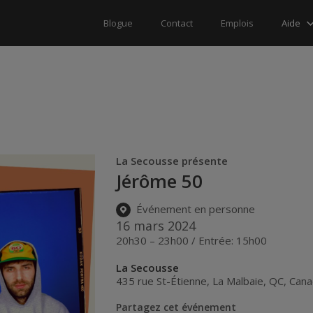
Aide
Blogue
Contact
Emplois
La Secousse présente
Jérôme 50
Événement en personne
16 mars 2024
20h30 – 23h00 / Entrée: 15h00
La Secousse
435 rue St-Étienne
,
La Malbaie
,
QC
,
Cana
Partagez cet événement