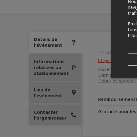
Nous
navi
traf
En c
tous
tro
Détails de
l'événement
Les gens qui veule
https://bit.ly/res
Informations
relatives au
Ouverture des po
stationnement
Dernier service r
Début du spectac
Lieu de
l'événement
Remboursement
Gratuité pour le
Contacter
l'organisateur