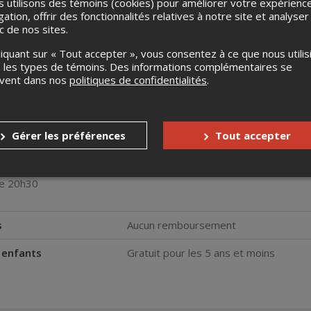
 utilisons des témoins (cookies) pour améliorer votre expérienc
gation, offrir des fonctionnalités relatives à notre site et analyser
ic de nos sites.
liquant sur « Tout accepter », vous consentez à ce que nous utilis
 les types de témoins. Des informations complémentaires se
uvent dans nos
politiques de confidentialités
.
nt réserver une table pour souper avant le spectacle peuvent le fai
Gérer les préférences
Tout accepter
erveunetable
rtes 15h
epas 20h
le 20h30
s
Aucun remboursement
s enfants
Gratuit pour les 5 ans et moins