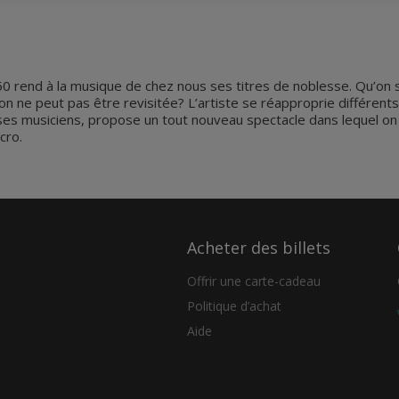
rend à la musique de chez nous ses titres de noblesse. Qu’on so
on ne peut pas être revisitée? L’artiste se réapproprie différents
s musiciens, propose un tout nouveau spectacle dans lequel on r
cro.
Acheter des billets
Offrir une carte-cadeau
Politique d’achat
Aide