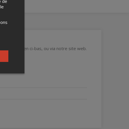
e de
 le
ions
re via ce lien ci-bas, ou via notre site web.