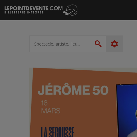
Passer
au
contenu
Spectacle,
artiste,
Rechercher
lieu...