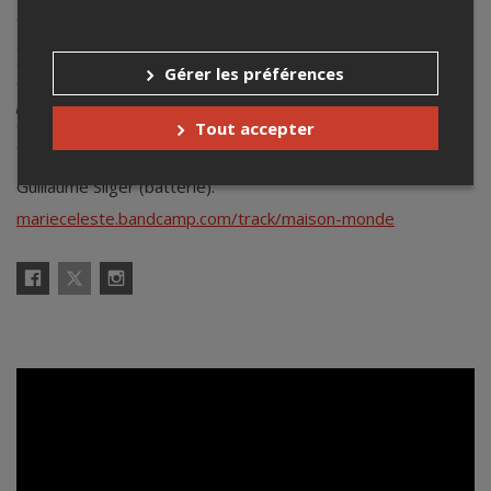
Originaire d’Alma, au Lac-Saint-Jean,
Marie Céleste
est un
groupe qui mélange leurs influences folk, rock, jazz et
alternatives pour s’enfler la tête. Ils vous invitent
Gérer les préférences
cordialement au lancement de leur premier album
Feux de
joie
. Ça se veut un long-jeu d’élans multicolore et de chaos
contrôlé. L’ensemble est composé de Simon Duchesne
Tout accepter
(guitares, voix), Philippe Plourde (clavier, voix), Olivier
Tremblay (basse, voix), Zachary Tremblay (guitares) et
Guillaume Sliger (batterie).
marieceleste.bandcamp.com/track/maison-monde
X
Facebook
Instagram