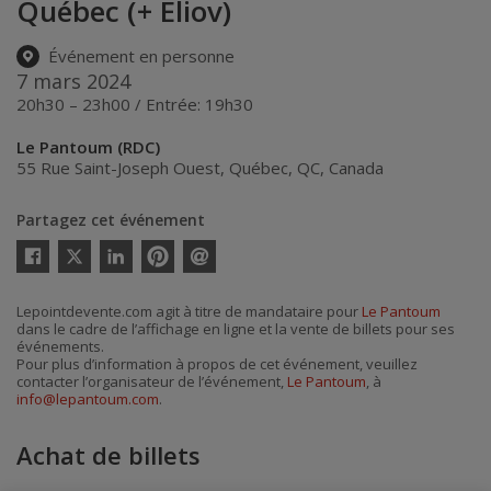
Québec (+ Eliov)
Événement en personne
7 mars 2024
20h30 – 23h00 / Entrée: 19h30
Le Pantoum (RDC)
55 Rue Saint-Joseph Ouest
,
Québec
,
QC
,
Canada
Partagez cet événement
Twitter
Facebook
Linkedin
Pinterest
Envoyer
par
courriel
Lepointdevente.com agit à titre de mandataire pour
Le Pantoum
dans le cadre de l’affichage en ligne et la vente de billets pour ses
événements.
Pour plus d’information à propos de cet événement, veuillez
contacter l’organisateur de l’événement,
Le Pantoum
, à
info@lepantoum.com
.
Achat de billets