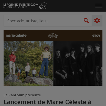
Passer
Cliq
au
pou
contenu
ouvr
Spectacle,
le
artiste,
Recher
men
lieu...
Le Pantoum présente
Lancement de Marie Céleste à