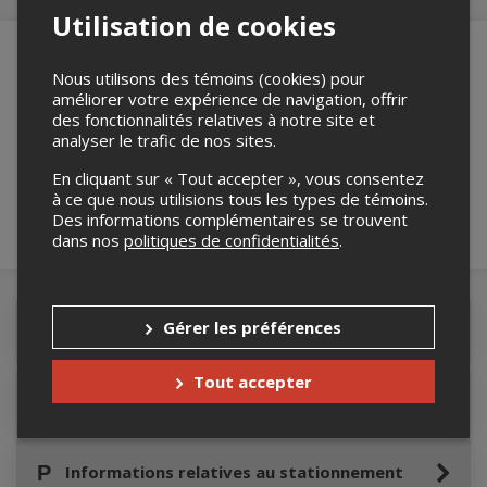
Utilisation de cookies
Nous utilisons des témoins (cookies) pour
améliorer votre expérience de navigation, offrir
Merci de confirmer que vous n'êtes pas un
des fonctionnalités relatives à notre site et
robot ci-bas.
analyser le trafic de nos sites.
En cliquant sur « Tout accepter », vous consentez
à ce que nous utilisions tous les types de témoins.
Des informations complémentaires se trouvent
dans nos
politiques de confidentialités
.
Gérer les préférences
Détails de l'événement
Tout accepter
Accès au site de l'événement
Informations relatives au stationnement