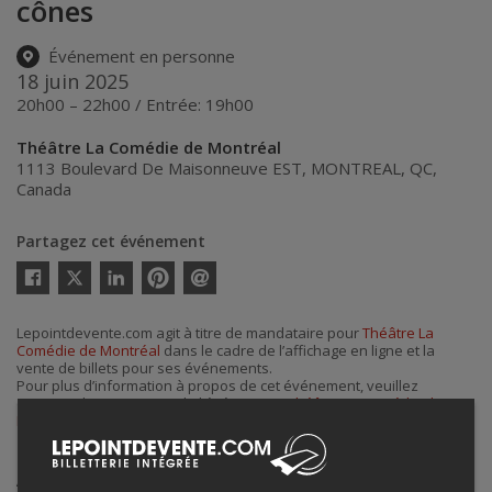
cônes
Événement en personne
18 juin 2025
20h00 – 22h00 / Entrée: 19h00
Théâtre La Comédie de Montréal
1113 Boulevard De Maisonneuve EST
,
MONTREAL
,
QC
,
Canada
Partagez cet événement
Twitter
Facebook
Linkedin
Pinterest
Envoyer
par
courriel
Lepointdevente.com agit à titre de mandataire pour
Théâtre La
Comédie de Montréal
dans le cadre de l’affichage en ligne et la
vente de billets pour ses événements.
Pour plus d’information à propos de cet événement, veuillez
contacter l’organisateur de l’événement,
Théâtre La Comédie de
Montréal
, à
contact@lacomedie.ca
ou au
+1 514-303-2535
.
Achat de billets