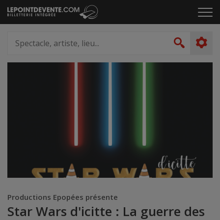
Passer
Cliq
au
pou
contenu
ouvr
Spectacle,
le
artiste,
Recher
men
lieu...
Productions Epopées présente
Star Wars d'icitte : La guerre des