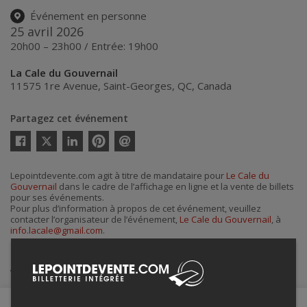
Événement en personne
25 avril 2026
20h00 – 23h00 / Entrée: 19h00
La Cale du Gouvernail
11575 1re Avenue
,
Saint-Georges
,
QC
,
Canada
Partagez cet événement
Twitter
Facebook
Linkedin
Pinterest
Envoyer
par
courriel
Lepointdevente.com agit à titre de mandataire pour
Le Cale du
Gouvernail
dans le cadre de l’affichage en ligne et la vente de billets
pour ses événements.
Pour plus d’information à propos de cet événement, veuillez
contacter l’organisateur de l’événement,
Le Cale du Gouvernail
, à
info.lacale@gmail.com
.
Achat de billets