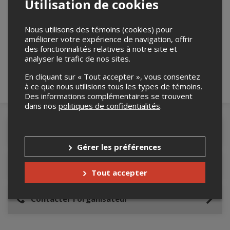
Utilisation de cookies
Merci de confirmer que vous n'êtes pas un
Nous utilisons des témoins (cookies) pour
robot ci-bas.
améliorer votre expérience de navigation, offrir
des fonctionnalités relatives à notre site et
analyser le trafic de nos sites.
En cliquant sur « Tout accepter », vous consentez
à ce que nous utilisions tous les types de témoins.
Des informations complémentaires se trouvent
dans nos
politiques de confidentialités
.
Détails de l'événement
Gérer les préférences
Lieu de l'événement
Tout accepter
Contacter l'organisateur