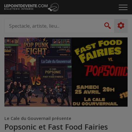
Passer
Cliq
au
pou
contenu
ouvr
Spectacle,
le
artiste,
Recher
men
lieu...
Le Cale du Gouvernail présente
Popsonic et Fast Food Fairies