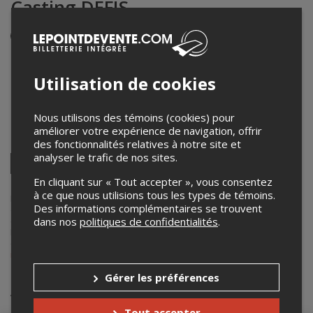
Casting DÉFIS
Événement en personne
8 mai 2019
20h00 – 22h00 / Entrée: 19h45
Utilisation de cookies
Le NOMAD
129 Avenue Van Horne
,
Montréal
,
QC
,
Canada
Nous utilisons des témoins (cookies) pour
améliorer votre expérience de navigation, offrir
Partagez cet événement
des fonctionnalités relatives à notre site et
analyser le trafic de nos sites.
Twitter
Facebook
Linkedin
Pinterest
Envoyer
En cliquant sur « Tout accepter », vous consentez
par
à ce que nous utilisions tous les types de témoins.
courriel
Lepointdevente.com agit à titre de mandataire pour
Kino Montréal
Des informations complémentaires se trouvent
dans le cadre de l’affichage en ligne et la vente de billets pour ses
dans nos
politiques de confidentialités
.
événements.
Pour plus d’information à propos de cet événement, veuillez
contacter l’organisateur de l’événement,
Kino Montréal
, à
info@kino00.com
.
Gérer les préférences
Achat de billets
Tout accepter