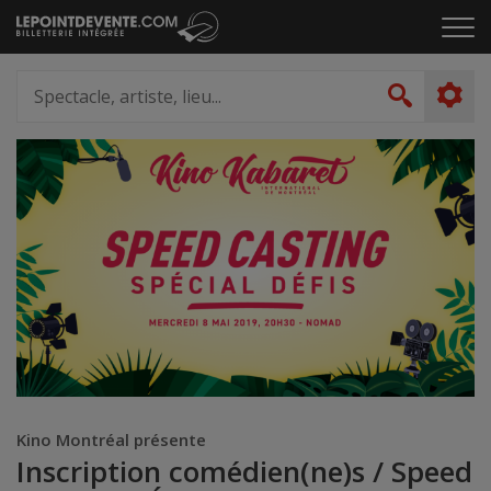
Passer
Cliq
au
pou
contenu
ouvr
Spectacle,
le
artiste,
Recher
men
lieu...
Kino Montréal présente
Inscription comédien(ne)s / Speed