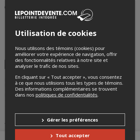
Événement en personne
8 mai 2026
20h00 – 21h15 / Entrée: 19h00
Utilisation de cookies
KOOL Club
505 rue chénier
,
Granby
,
QC
,
Canada
Nous utilisons des témoins (cookies) pour
améliorer votre expérience de navigation, offrir
Partagez cet événement
des fonctionnalités relatives à notre site et
Twitter
analyser le trafic de nos sites.
Facebook
Linkedin
Pinterest
Envoyer
par
En cliquant sur « Tout accepter », vous consentez
courriel
Lepointdevente.com agit à titre de mandataire pour
Kool Club
dans
à ce que nous utilisions tous les types de témoins.
le cadre de l’affichage en ligne et la vente de billets pour ses
Des informations complémentaires se trouvent
événements.
dans nos
politiques de confidentialités
.
Pour plus d’information à propos de cet événement, veuillez
contacter l’organisateur de l’événement,
Kool Club
, à
spectacle@koolclub.ca
.
Achat de billets
Gérer les préférences
Tout accepter