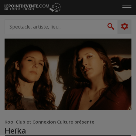
Passer
Cliq
au
pou
contenu
ouvr
Spectacle,
le
artiste,
Recher
men
lieu...
Kool Club et Connexion Culture présente
Heïka