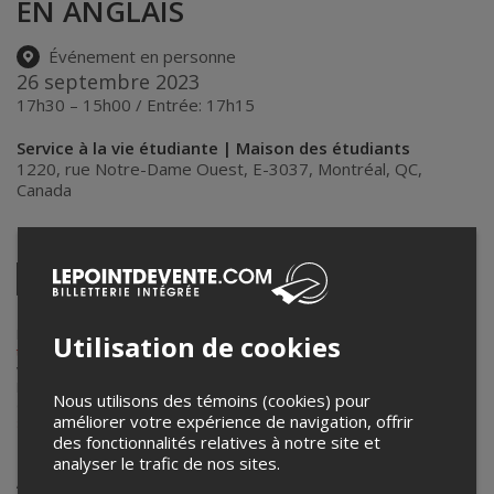
EN ANGLAIS
Événement en personne
26 septembre 2023
17h30 – 15h00 / Entrée: 17h15
Service à la vie étudiante | Maison des étudiants
1220, rue Notre-Dame Ouest, E-3037
,
Montréal
,
QC
,
Canada
Partagez cet événement
Twitter
Facebook
Linkedin
Pinterest
Envoyer
par
courriel
Lepointdevente.com agit à titre de mandataire pour
École de
Utilisation de cookies
technologie supérieure
dans le cadre de l’affichage en ligne et la
vente de billets pour ses événements.
Pour plus d’information à propos de cet événement, veuillez
Nous utilisons des témoins (cookies) pour
contacter l’organisateur de l’événement,
École de technologie
améliorer votre expérience de navigation, offrir
supérieure
, à
sve@etsmtl.ca
.
des fonctionnalités relatives à notre site et
analyser le trafic de nos sites.
Achat de billets