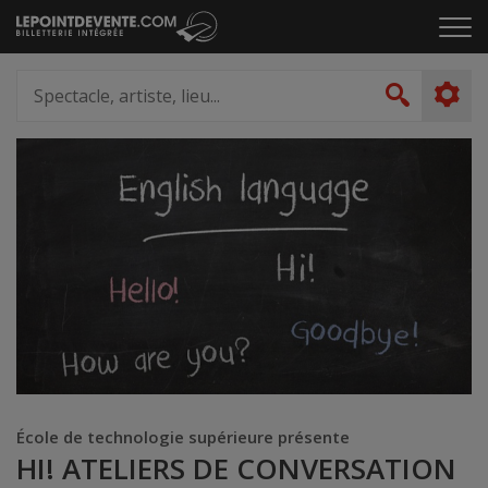
Passer
Cliq
au
pou
contenu
ouvr
Spectacle,
le
artiste,
Recher
men
lieu...
École de technologie supérieure présente
HI! ATELIERS DE CONVERSATION