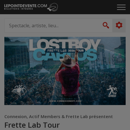
Passer
Cliq
au
pou
contenu
ouvr
Spectacle,
le
artiste,
Recher
men
lieu...
Connexion, Actif Members & Frette Lab présentent
Frette Lab Tour