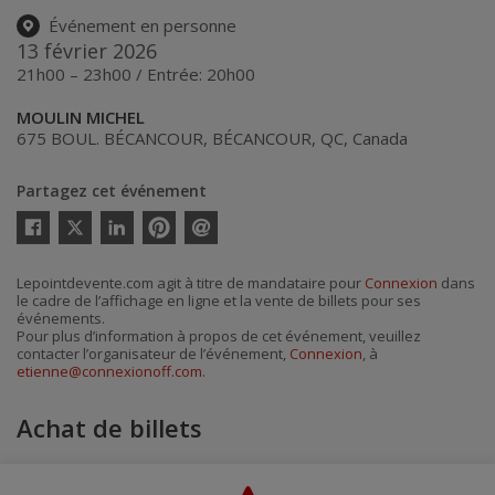
Événement en personne
13 février 2026
21h00 – 23h00 / Entrée: 20h00
MOULIN MICHEL
675 BOUL. BÉCANCOUR
,
BÉCANCOUR
,
QC
,
Canada
Partagez cet événement
Twitter
Facebook
Linkedin
Pinterest
Envoyer
par
courriel
Lepointdevente.com agit à titre de mandataire pour
Connexion
dans
le cadre de l’affichage en ligne et la vente de billets pour ses
événements.
Pour plus d’information à propos de cet événement, veuillez
contacter l’organisateur de l’événement,
Connexion
, à
etienne@connexionoff.com
.
Achat de billets