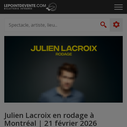
Passer
Cliq
au
pou
contenu
ouvr
Spectacle,
le
artiste,
Recher
men
lieu...
Julien Lacroix en rodage à
Montréal | 21 février 2026