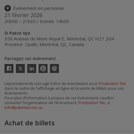
Événement en personne
21 février 2026
20h00 – 21h30 / Entrée: 19h00
O Patro Vys
356 Avenue du Mont-Royal E, Montréal, QC H2T 2G4
Province : Québ
,
Montréal
,
QC
,
Canada
Partagez cet événement
Twitter
Facebook
Linkedin
Pinterest
Envoyer
par
courriel
Lepointdevente.com agit à titre de mandataire pour
Production Tito
dans le cadre de l’affichage en ligne et la vente de billets pour ses
événements.
Pour plus d’information à propos de cet événement, veuillez
contacter l’organisateur de l’événement,
Production Tito
, à
info@julienlacroix.ca
.
Achat de billets