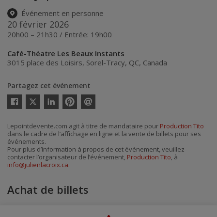
Événement en personne
20 février 2026
20h00 – 21h30 / Entrée: 19h00
Café-Théatre Les Beaux Instants
3015 place des Loisirs
,
Sorel-Tracy
,
QC
,
Canada
Partagez cet événement
Twitter
Facebook
Linkedin
Pinterest
Envoyer
par
courriel
Lepointdevente.com agit à titre de mandataire pour
Production Tito
dans le cadre de l’affichage en ligne et la vente de billets pour ses
événements.
Pour plus d’information à propos de cet événement, veuillez
contacter l’organisateur de l’événement,
Production Tito
, à
info@julienlacroix.ca
.
Achat de billets