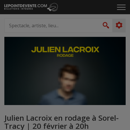
Passer
Cliq
au
pou
contenu
ouvr
Spectacle,
le
artiste,
Recher
men
lieu...
Julien Lacroix en rodage à Sorel-
Tracy | 20 février à 20h