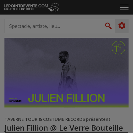
Passer
Cliq
au
pou
contenu
ouvr
Spectacle,
le
artiste,
Recher
men
lieu...
TAVERNE TOUR & COSTUME RECORDS présentent
Julien Fillion @ Le Verre Bouteille