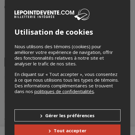
Événement en personne
14 février 2026
21h00 – 23h00 / Entrée: 20h00
Utilisation de cookies
Le Verre Bouteille
2112, Avenue du Mont-Royal Est
,
Montréal
,
QC
,
Canada
Nous utilisons des témoins (cookies) pour
améliorer votre expérience de navigation, offrir
Partagez cet événement
des fonctionnalités relatives à notre site et
Twitter
analyser le trafic de nos sites.
Facebook
Linkedin
Pinterest
Envoyer
par
En cliquant sur « Tout accepter », vous consentez
courriel
Lepointdevente.com agit à titre de mandataire pour
TAVERNE TOUR
à ce que nous utilisions tous les types de témoins.
dans le cadre de l’affichage en ligne et la vente de billets pour ses
Des informations complémentaires se trouvent
événements.
dans nos
politiques de confidentialités
.
Pour plus d’information à propos de cet événement, veuillez
contacter l’organisateur de l’événement,
TAVERNE TOUR
, à
info@tavernetour.ca
.
Achat de billets
Gérer les préférences
Tout accepter